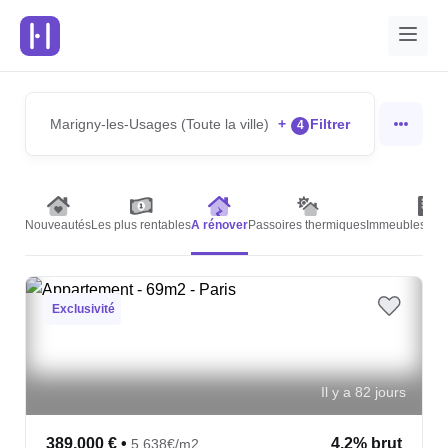
Marigny-les-Usages (Toute la ville)
+
Filtrer
4
Nouveautés
Les plus rentables
A rénover
Passoires thermiques
Immeubles de 
Exclusivité
Il y a 82 jours
389,000 €
•
4.2% brut
5,638€/m2