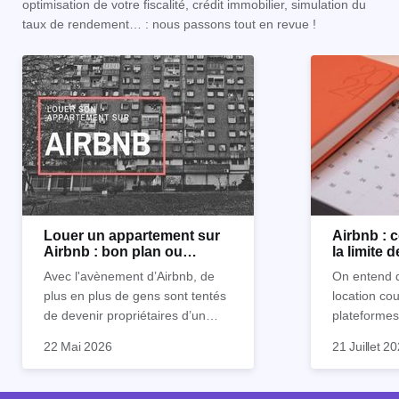
optimisation de votre fiscalité, crédit immobilier, simulation du
taux de rendement… : nous passons tout en revue !
Louer un appartement sur
Airbnb :
Airbnb : bon plan ou
la limite 
mauvaise idée
Avec l'avènement d’Airbnb, de
On entend d
plus en plus de gens sont tentés
location co
de devenir propriétaires d’un
plateformes
appartement pour le louer par la
devenue mi
22 Mai 2026
21 Juillet 2
suite. On compte environ 25 000
impossible.
Je vais don
à 30 000 logements à Paris qui
nous aimons
article les 
sont des meublés touristiques à
idées reçues
entendu) po