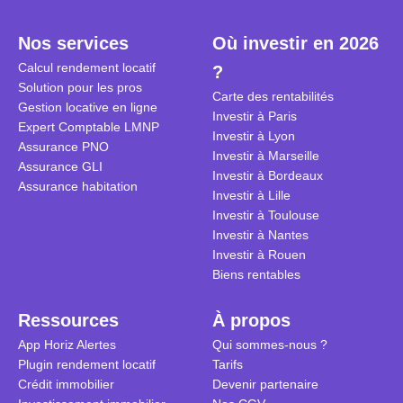
plein temps. Louer en airbnb,
plus de 120
est-ce rentable ? Quels sont les
encore ne p
Nos services
Où investir en 2026
frais à prévoir ? Les différentes
d’autres ré
Calcul rendement locatif
?
conditions à remplir ?
Investisseu
Solution pour les pros
maximiser 
Carte des rentabilités
Gestion locative en ligne
Airbnb tout
Investir à Paris
Expert Comptable LMNP
règles du je
Investir à Lyon
Assurance PNO
Investir à Marseille
Assurance GLI
Investir à Bordeaux
Assurance habitation
Investir à Lille
Investir à Toulouse
Investir à Nantes
Investir à Rouen
Biens rentables
Ressources
À propos
App Horiz Alertes
Qui sommes-nous ?
Plugin rendement locatif
Tarifs
Crédit immobilier
Devenir partenaire