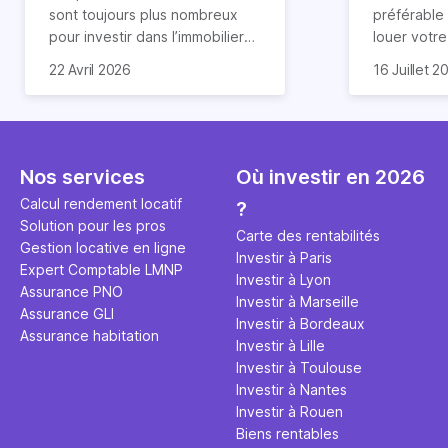
révélée
sont toujours plus nombreux
préférable
pour investir dans l’immobilier
louer votr
neuf. En effet, il existe de
principale ?
Souvent, o
22 Avril 2026
16 Juillet 2
nombreux avantages à choisir
expert en 
affirmation
ce type de bien. Nous vous
une décisi
comme "loue
expliquons tout dans cet
règle simpl
l'argent par
article.
peut vous 
faut invest
seulement 
principale 
Nos services
Où investir en 2026
éviter des
avenir". Ce
Calcul rendement locatif
?
Cette vidé
est bien p
Solution pour les pros
ce secret 
études et s
Carte des rentabilités
Gestion locative en ligne
transforme
financière
Investir à Paris
Expert Comptable LMNP
traditionne
mener à de
Investir à Lyon
Assurance PNO
question.
sans jamais
Investir à Marseille
Assurance GLI
points de 
Investir à Bordeaux
Assurance habitation
propose un
Investir à Lille
et accessib
Investir à Toulouse
Investir à Nantes
Investir à Rouen
Biens rentables