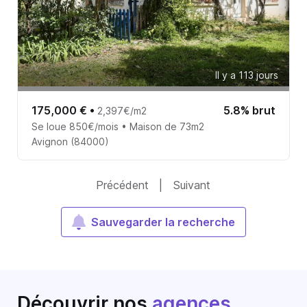
Il y a 113 jours
175,000 €
•
5.8% brut
2,397€/m2
Se loue 850€/mois • Maison de 73m2
Avignon (84000)
Précédent
|
Suivant
Sauvegarder la recherche
Découvrir nos
agences