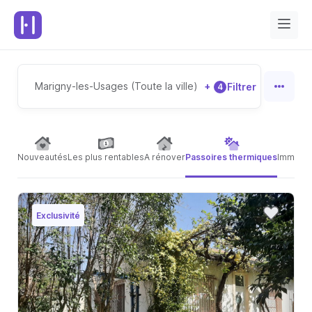
Marigny-les-Usages (Toute la ville)
+
Filtrer
4
Nouveautés
Les plus rentables
A rénover
Passoires thermiques
Immeubl
Exclusivité