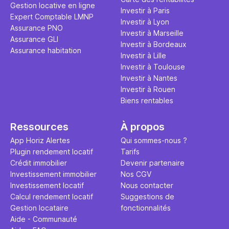
Gestion locative en ligne
Airbnb tout
Investir à Paris
Expert Comptable LMNP
règles du j
Investir à Lyon
Assurance PNO
Investir à Marseille
Assurance GLI
Investir à Bordeaux
Assurance habitation
Investir à Lille
Investir à Toulouse
Investir à Nantes
Investir à Rouen
Biens rentables
Ressources
À propos
App Horiz Alertes
Qui sommes-nous ?
Plugin rendement locatif
Tarifs
Crédit immobilier
Devenir partenaire
Investissement immobilier
Nos CGV
Investissement locatif
Nous contacter
Calcul rendement locatif
Suggestions de
Gestion locataire
fonctionnalités
Aide - Communauté