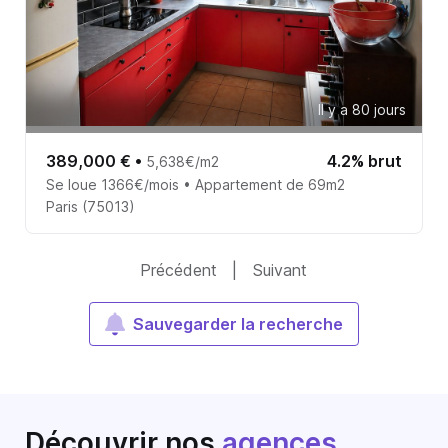
Il y a 80 jours
389,000 €
•
4.2% brut
5,638€/m2
Se loue 1366€/mois • Appartement de 69m2
Paris (75013)
Précédent
|
Suivant
Sauvegarder la recherche
Découvrir nos
agences