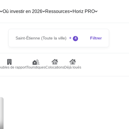
Où investir en 2026
Ressources
Horiz PRO
Saint-Étienne (Toute la ville)
+
Filtrer
4
ubles de rapport
Touristiques
Colocations
Déjà loués