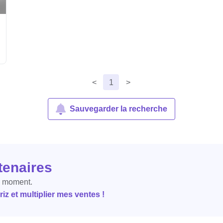
<
1
>
Sauvegarder la recherche
tenaires
e moment.
z et multiplier mes ventes !