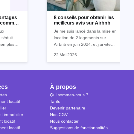
vantages
8 conseils pour obtenir les
s comme
meilleurs avis sur Airbnb
eurs
ux
Je me suis lancé dans la mise en
n séduit
location de 2 logements sur
ien plus
Airbnb en juin 2024, et j'ai vite
personnes
prendre
compris que la clé pour obtenir
Dans cet article, je vous partage
22 Mai 2026
elle,
 cadre
d'excellents avis réside dans un
mes meilleurs conseils pour
es,
pplicable en
savant cocktail de services
garantir des évaluations 5 étoiles
isseur,
ites réelles
exceptionnels, une
de la part de vos invités. Ces
es
ndement.
communication fluide et des
astuces sont issues de mon
bles, à
petites attentions qui font toute la
expérience personnelle et de ce
ces
À propos
 les
différence.
que j'ai pu observer en discutant
rtes
Qui sommes-nous ?
avec d'autres hôtes de la
ent locatif
Tarifs
communauté Airbnb.
lier
Devenir partenaire
t immobilier
Nos CGV
t locatif
Nous contacter
ent locatif
Suggestions de fonctionnalités