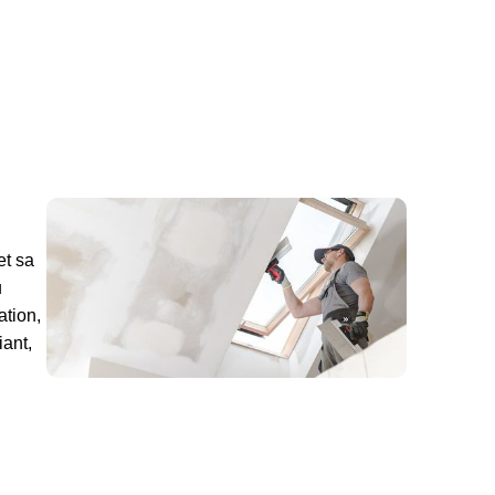
et sa
u
ation,
iant,