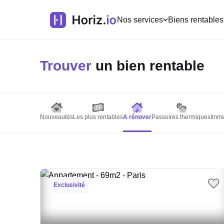
Nos services
Biens rentables
Trouver
un bien rentable
Nouveautés
Les plus rentables
A rénover
Passoires thermiques
Imme
Exclusivité