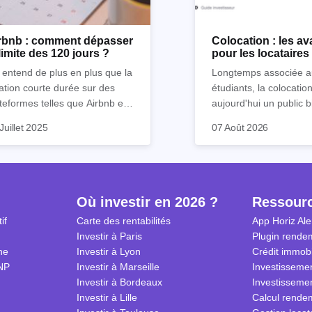
rbnb : comment dépasser
Colocation : les a
 limite des 120 jours ?
pour les locataire
pour les investiss
entend de plus en plus que la
Longtemps associée a
ation courte durée sur des
étudiants, la colocatio
teformes telles que Airbnb est
aujourd'hui un public b
venue mission quasi
large : jeunes actifs, 
Voici ce qu'il faut com
Juillet 2025
07 Août 2026
ossible. Mais chez Horiz,
vais donc explorer dans cet
en mobilité professionn
avant de se lancer : le
s aimons tordre le cou aux
icle les stratégies (légales bien
familles monoparental
juridique, la fiscalité a
es reçues sur l’immobilier.
endu) pour louer sur Airbnb
seniors. Pour un invest
2026, et surtout les lim
s de 120 jours par an ou
c'est l'une des stratégi
de la promesse de re
ore ne pas être inquiété par
locatives les plus renta
Où investir en 2026 ?
Ressour
utres réglementations.
condition d'en accepter
if
Carte des rentabilités
App Horiz Ale
estisseurs, préparez-vous à
contraintes de gestion.
Investir à Paris
Plugin rendem
ximiser vos rendements sur
ne
Investir à Lyon
Crédit immobi
bnb tout en respectant les
NP
Investir à Marseille
Investissemen
les du jeu !
Investir à Bordeaux
Investissemen
Investir à Lille
Calcul rendem