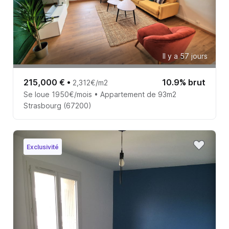
Il y a 57 jours
215,000 €
•
10.9% brut
2,312€/m2
Se loue 1950€/mois • Appartement de 93m2
Strasbourg (67200)
Exclusivité