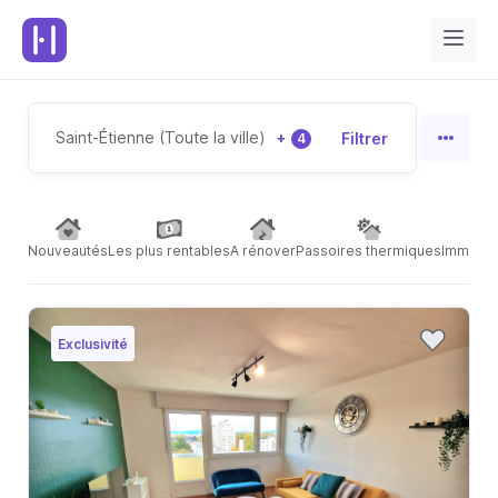
Saint-Étienne (Toute la ville)
+
Filtrer
4
Nouveautés
Les plus rentables
A rénover
Passoires thermiques
Immeubl
Exclusivité