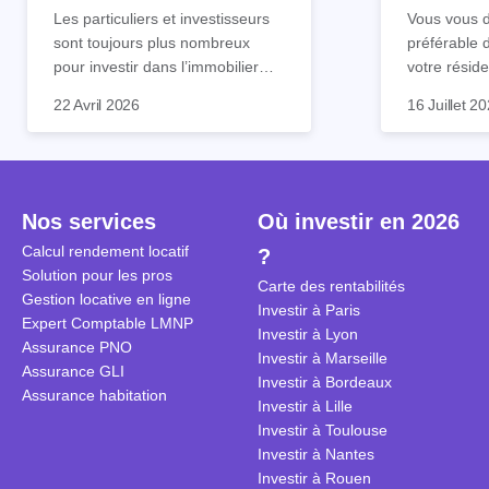
tout !
règle sim
Les particuliers et investisseurs
Vous vous d
sont toujours plus nombreux
préférable 
pour investir dans l’immobilier
votre réside
neuf. En effet, il existe de
Inutile d'êt
Souvent, o
22 Avril 2026
16 Juillet 2
nombreux avantages à choisir ce
pour prendr
affirmation
type de bien. Nous vous
éclairée. U
"louer, c'est
expliquons tout dans cet article.
la règle de
fenêtres" ou
à trancher 
sa résidenc
secondes et
sécuriser so
Nos services
Où investir en 2026
coûteuses. 
Cependant, l
Calcul rendement locatif
?
révèle ce s
plus nuancé
Solution pour les pros
transforme 
simulations
Carte des rentabilités
Gestion locative en ligne
traditionnel
complexes 
Investir à Paris
Expert Comptable LMNP
débats sans
Investir à Lyon
Assurance PNO
réconcilier 
Investir à Marseille
Assurance GLI
vue. Cette 
Investir à Bordeaux
Assurance habitation
approche si
Investir à Lille
tous.
Investir à Toulouse
Investir à Nantes
Investir à Rouen