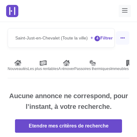
Saint-Just-en-Chevalet (Toute la ville)
+
Filtrer
4
Nouveautés
Les plus rentables
A rénover
Passoires thermiques
Immeubles de r
Aucune annonce ne correspond, pour
l’instant, à votre recherche.
Etendre mes critères de recherche