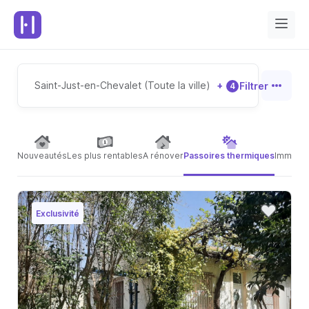
Saint-Just-en-Chevalet (Toute la ville)
+
Filtrer
4
Nouveautés
Les plus rentables
A rénover
Passoires thermiques
Immeubl
Exclusivité