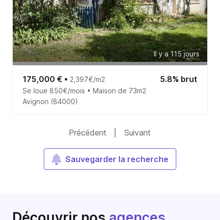
Il y a 115 jours
175,000 €
•
5.8% brut
2,397€/m2
Se loue 850€/mois • Maison de 73m2
Avignon (84000)
Précédent
|
Suivant
Sauvegarder la recherche
Découvrir nos
agences