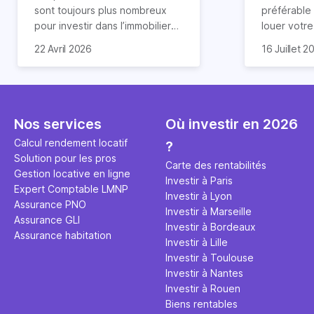
révélée
sont toujours plus nombreux
préférable
pour investir dans l’immobilier
louer votr
neuf. En effet, il existe de
principale ?
Souvent, o
22 Avril 2026
16 Juillet 2
nombreux avantages à choisir
expert en 
affirmation
ce type de bien. Nous vous
une décisi
comme "loue
expliquons tout dans cet
règle simpl
l'argent par
article.
peut vous 
faut invest
seulement 
principale 
Nos services
Où investir en 2026
éviter des
avenir". Ce
Calcul rendement locatif
?
Cette vidé
est bien p
Solution pour les pros
ce secret 
études et s
Carte des rentabilités
Gestion locative en ligne
transforme
financière
Investir à Paris
Expert Comptable LMNP
traditionne
mener à de
Investir à Lyon
Assurance PNO
question.
sans jamais
Investir à Marseille
Assurance GLI
points de 
Investir à Bordeaux
Assurance habitation
propose un
Investir à Lille
et accessib
Investir à Toulouse
Investir à Nantes
Investir à Rouen
Biens rentables