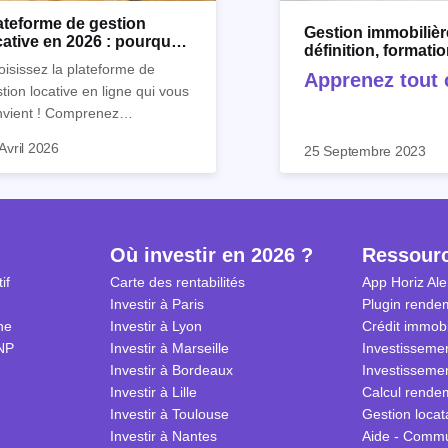
ateforme de gestion
Gestion immobilièr
cative en 2026 : pourquoi
définition, formati
riz.io ?
et logiciel
isissez la plateforme de
Apprenez tout c
tion locative en ligne qui vous
!
nvient ! Comprenez
faitement son utilité et
Avril 2026
25 Septembre 2023
ouvrez les outils de gestion
ative d’Horiz.io.
Où investir en 2026 ?
Ressour
if
Carte des rentabilités
App Horiz Ale
Investir à Paris
Plugin rendem
ne
Investir à Lyon
Crédit immobi
NP
Investir à Marseille
Investissemen
Investir à Bordeaux
Investissemen
Investir à Lille
Calcul rendem
Investir à Toulouse
Gestion locat
Investir à Nantes
Aide - Comm