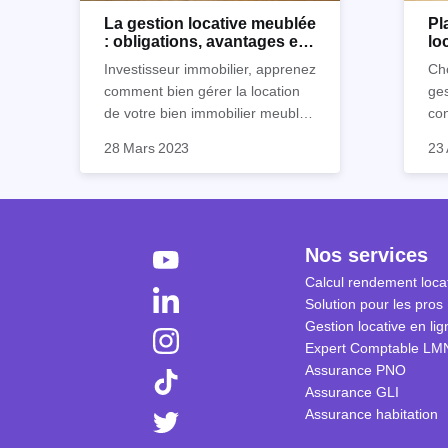
La gestion locative meublée
Pl
: obligations, avantages et
lo
inconvénients
Ho
Investisseur immobilier, apprenez
Cho
comment bien gérer la location
ges
de votre bien immobilier meublé !
co
Découvrez quelles sont vos
par
28 Mars 2023
23 
obligations en tant que
déc
propriétaire, quels avantages et
loc
inconvénients présente ce type
de location.
Nos services
Calcul rendement locat
Solution pour les pros
Gestion locative en lig
Expert Comptable LM
Assurance PNO
Assurance GLI
Assurance habitation