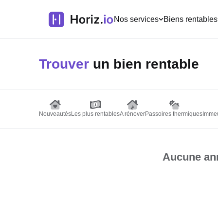
Nos services
Biens rentables
Trouver
un bien rentable
Nouveautés
Les plus rentables
A rénover
Passoires thermiques
Immeu
Aucune ann