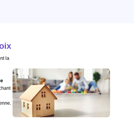
oix
nt la
de
rchant
ienne.