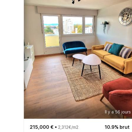
Il y a 56 jours
215,000 €
•
10.9% brut
2,312€/m2