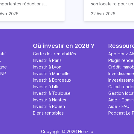
importantes réductions
son locataire pour u
mpôts lors d’un achat
meublé. Ce document
Avril 2026
22 Avril 2026
obilier. Elle concerne les
de nombreuses claus
ns particuliers et à
chacun s’engage à re
mension historique destinés à
Nous vous expliquon
location. Quels sont ses
guide tout ce qu’il fau
antages et quelles
sur le contrat de loca
Où investir en 2026 ?
Ressour
marches effectuer pour en
meublé en 2026.
tif
Carte des rentabilités
App Horiz Al
néficier ? Suivez notre guide
s
Investir à Paris
Plugin rende
mplet !
igne
Investir à Lyon
Crédit immobi
MNP
Investir à Marseille
Investisseme
Investir à Bordeaux
Investissemen
Investir à Lille
Calcul rende
Investir à Toulouse
Gestion loca
Investir à Nantes
Aide - Comm
Investir à Rouen
Aide - FAQ
Biens rentables
Podcast Le 
Copyright © 2026 Horiz.io