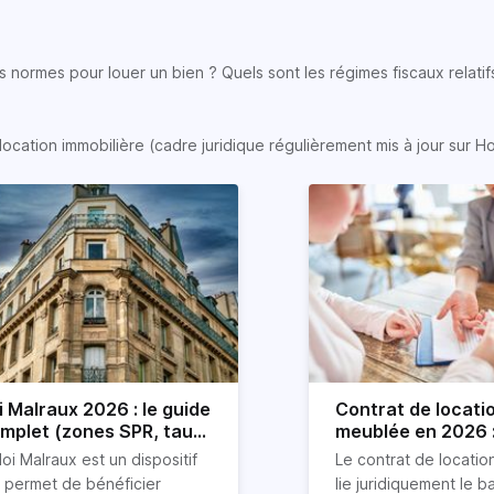
 normes pour louer un bien ? Quels sont les régimes fiscaux relatifs
location immobilière (cadre juridique régulièrement mis à jour sur H
i Malraux 2026 : le guide
Contrat de locati
mplet (zones SPR, taux,
meublée en 2026 :
nditions)
détaillé !
loi Malraux est un dispositif
Le contrat de locati
i permet de bénéficier
lie juridiquement le ba