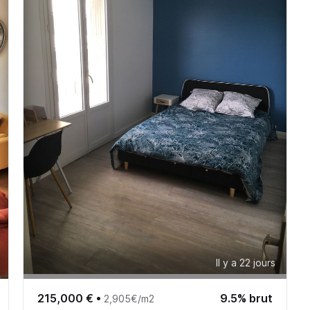
Il y a 22 jours
215,000 €
•
9.5% brut
2,905€/m2