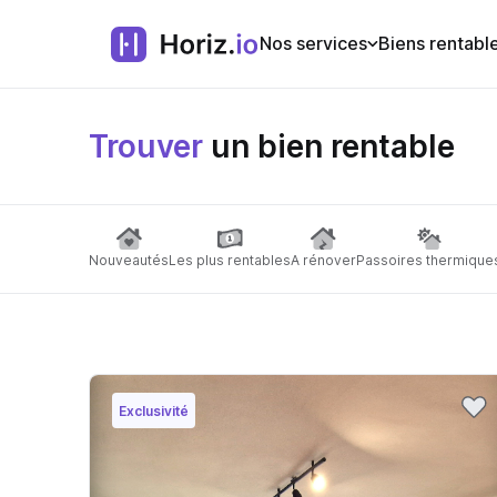
Nos services
Biens rentabl
Trouver
un bien rentable
Nouveautés
Les plus rentables
A rénover
Passoires thermique
Exclusivité