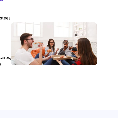
istées
s
aires,
e