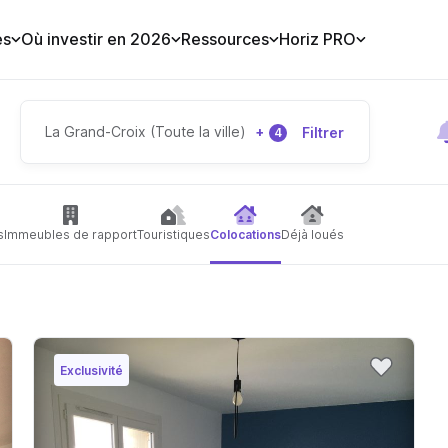
es
Où investir en 2026
Ressources
Horiz PRO
La Grand-Croix (Toute la ville)
+
Filtrer
4
s
Immeubles de rapport
Touristiques
Colocations
Déjà loués
Exclusivité