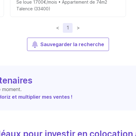
Se loue 1700€/mois • Appartement de 74m2
Talence (33400)
<
1
>
Sauvegarder la recherche
tenaires
le moment.
riz et multiplier mes ventes !
éaux pour investir en colocation 