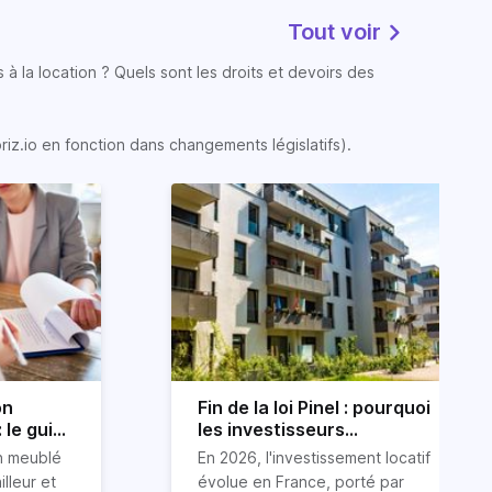
Tout voir
 à la location ? Quels sont les droits et devoirs des
oriz.io en fonction dans changements législatifs).
on
Fin de la loi Pinel : pourquoi
 le guide
les investisseurs
immobiliers se tournent
on meublé
En 2026, l'investissement locatif
vers le LLI en 2026
illeur et
évolue en France, porté par