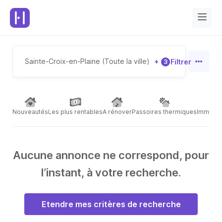
Sainte-Croix-en-Plaine (Toute la ville)
+
Filtrer
3
Nouveautés
Les plus rentables
A rénover
Passoires thermiques
Immeubl
Aucune annonce ne correspond, pour
l’instant, à votre recherche.
Etendre mes critères de recherche