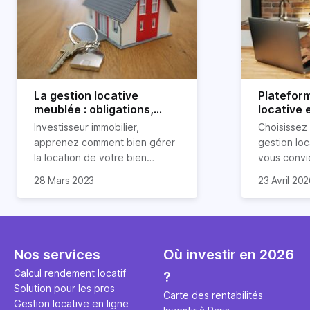
La gestion locative
Platefor
meublée : obligations,
locative 
avantages et
pourquoi 
Investisseur immobilier,
Choisissez
inconvénients
apprenez comment bien gérer
gestion loc
la location de votre bien
vous convi
immobilier meublé ! Découvrez
parfaitemen
28 Mars 2023
23 Avril 20
quelles sont vos obligations en
découvrez l
tant que propriétaire, quels
locative d’H
avantages et inconvénients
présente ce type de location.
Nos services
Où investir en 2026
Calcul rendement locatif
?
Solution pour les pros
Carte des rentabilités
Gestion locative en ligne