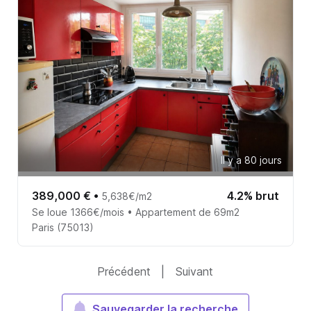
Il y a 80 jours
389,000 €
•
4.2% brut
5,638€/m2
Se loue 1366€/mois • Appartement de 69m2
Paris (75013)
Précédent
|
Suivant
Sauvegarder la recherche