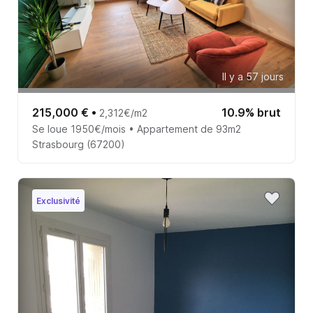
Il y a 57 jours
215,000 €
•
10.9% brut
2,312€/m2
Se loue 1950€/mois • Appartement de 93m2
Strasbourg (67200)
Exclusivité