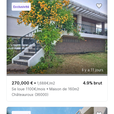
Exclusivité
Il y a 11 jours
270,000 €
•
4.9% brut
1,688€/m2
Se loue 1100€/mois • Maison de 160m2
Châteauroux (36000)