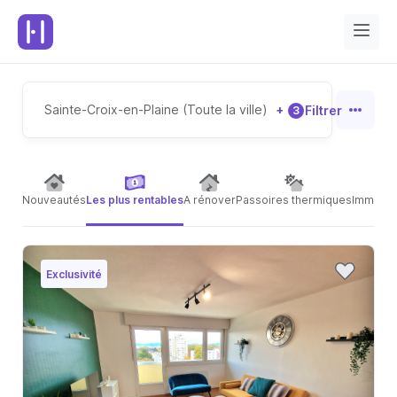
Sainte-Croix-en-Plaine (Toute la ville)
+
Filtrer
3
Nouveautés
Les plus rentables
A rénover
Passoires thermiques
Immeubl
Exclusivité