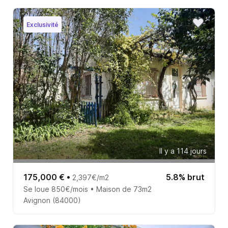
Exclusivité
Il y a 114 jours
175,000 €
•
5.8% brut
2,397€/m2
Se loue 850€/mois • Maison de 73m2
Avignon (84000)