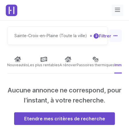
Sainte-Croix-en-Plaine (Toute la ville)
+
Filtrer
3
Nouveautés
Les plus rentables
A rénover
Passoires thermiques
Immeubl
Aucune annonce ne correspond, pour
l’instant, à votre recherche.
Etendre mes critères de recherche