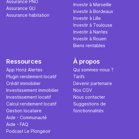
Assurance PNO
question.
sans jamais
Investir à Marseille
Assurance GLI
points de 
Investir à Bordeaux
Assurance habitation
propose un
Investir à Lille
et accessib
Investir à Toulouse
Investir à Nantes
Investir à Rouen
Biens rentables
Ressources
À propos
App Horiz Alertes
Qui sommes-nous ?
Plugin rendement locatif
Tarifs
Crédit immobilier
Devenir partenaire
Investissement immobilier
Nos CGV
Investissement locatif
Nous contacter
Calcul rendement locatif
Suggestions de
Gestion locataire
fonctionnalités
Aide - Communauté
Aide - FAQ
Podcast Le Plongeoir