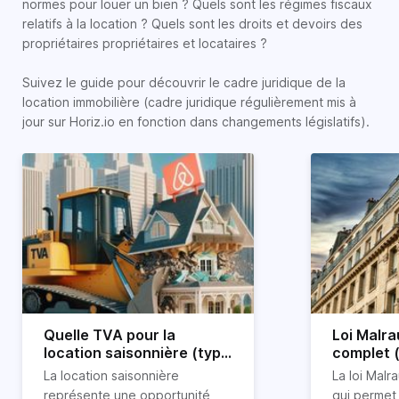
normes pour louer un bien ? Quels sont les régimes fiscaux
relatifs à la location ? Quels sont les droits et devoirs des
propriétaires propriétaires et locataires ?
Suivez le guide pour découvrir le cadre juridique de la
location immobilière (cadre juridique régulièrement mis à
jour sur Horiz.io en fonction dans changements législatifs).
Quelle TVA pour la
Loi Malra
location saisonnière (type
complet 
airbnb) ?
condition
La location saisonnière
La loi Malra
représente une opportunité
qui permet