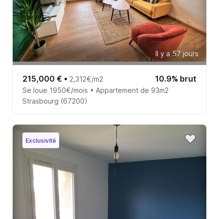
Il y a 57 jours
215,000 €
•
10.9% brut
2,312€/m2
Se loue 1950€/mois • Appartement de 93m2
Strasbourg (67200)
Exclusivité