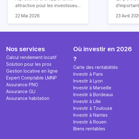
attractive pour les investisseurs
d'importan
souhaitant diversifier leur
d’impôts lo
22 Mai 2026
23 Avril 20
patrimoine et générer des
Et qu’a-t-on appris à la rentrée
immobilier.
revenus complémentaires.
2024 ? Que l’assujettissement à
biens partic
Cependant, il est crucial de
la TVA est généralisé pour les
dimension h
maîtriser les aspects fiscaux,
séjours dans une location
la location
notamment la TVA, afin
saisonnière dans certaines
avantages 
Nos services
Où investir en 2026
d'optimiser cette activité.
conditions. On fait le point dans
démarches 
Calcul rendement locatif
?
cet article.
bénéficier 
Solution pour les pros
complet !
Carte des rentabilités
Gestion locative en ligne
Investir à Paris
Expert Comptable LMNP
Investir à Lyon
Assurance PNO
Investir à Marseille
Assurance GLI
Investir à Bordeaux
Assurance habitation
Investir à Lille
Investir à Toulouse
Investir à Nantes
Investir à Rouen
Biens rentables