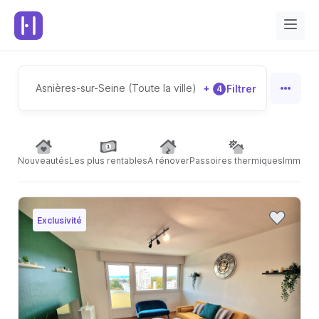
Asnières-sur-Seine (Toute la ville)
+
Filtrer
4
Nouveautés
Les plus rentables
A rénover
Passoires thermiques
Immeubl
Exclusivité