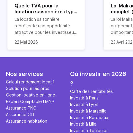
Quelle TVA pour la
Loi Malra
location saisonnière (type
complet 
airbnb) ?
condition
La location saisonnière
La loi Malra
représente une opportunité
qui permet
attractive pour les investisseurs
d'importan
souhaitant diversifier leur
d’impôts lo
22 Mai 2026
23 Avril 20
patrimoine et générer des
Et qu’a-t-on appris à la rentrée
immobilier.
revenus complémentaires.
2024 ? Que l’assujettissement à
biens partic
Cependant, il est crucial de
la TVA est généralisé pour les
dimension h
maîtriser les aspects fiscaux,
séjours dans une location
la location
notamment la TVA, afin
saisonnière dans certaines
avantages 
Nos services
Où investir en 2026
d'optimiser cette activité.
conditions. On fait le point dans
démarches 
Calcul rendement locatif
?
cet article.
bénéficier 
Solution pour les pros
complet !
Carte des rentabilités
Gestion locative en ligne
Investir à Paris
Expert Comptable LMNP
Investir à Lyon
Assurance PNO
Investir à Marseille
Assurance GLI
Investir à Bordeaux
Assurance habitation
Investir à Lille
Investir à Toulouse