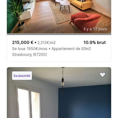
Il y a 57 jours
215,000 €
•
10.9% brut
2,312€/m2
Se loue 1950€/mois • Appartement de 93m2
Strasbourg (67200)
Exclusivité