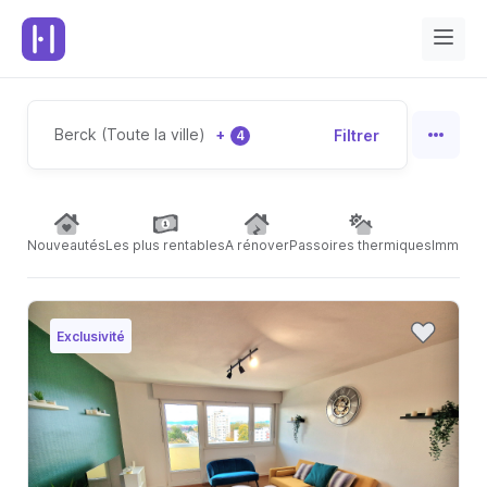
Berck (Toute la ville)
+
Filtrer
4
Nouveautés
Les plus rentables
A rénover
Passoires thermiques
Immeubl
Exclusivité