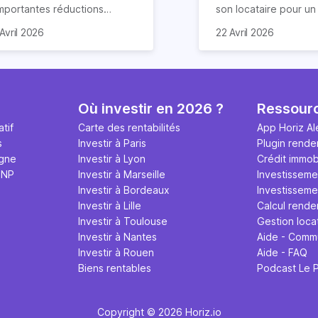
importantes réductions
son locataire pour u
mpôts lors d’un achat
meublé. Ce document
Avril 2026
22 Avril 2026
obilier. Elle concerne les
de nombreuses claus
ns particuliers et à
chacun s’engage à re
mension historique destinés à
Nous vous expliquon
location. Quels sont ses
guide tout ce qu’il fau
antages et quelles
sur le contrat de loca
Où investir en 2026 ?
Ressour
marches effectuer pour en
meublé en 2026.
tif
Carte des rentabilités
App Horiz Al
néficier ? Suivez notre guide
s
Investir à Paris
Plugin rende
mplet !
igne
Investir à Lyon
Crédit immobi
MNP
Investir à Marseille
Investisseme
Investir à Bordeaux
Investissemen
Investir à Lille
Calcul rende
Investir à Toulouse
Gestion loca
Investir à Nantes
Aide - Comm
Investir à Rouen
Aide - FAQ
Biens rentables
Podcast Le 
Copyright © 2026 Horiz.io