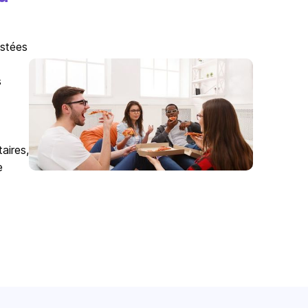
istées
s
aires,
e