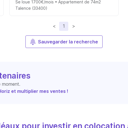
Se loue 1700€/mois • Appartement de 74m2
Talence (33400)
<
1
>
Sauvegarder la recherche
tenaires
le moment.
riz et multiplier mes ventes !
éaux pour investir en colocation 