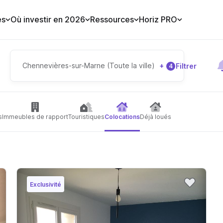
es
Où investir en 2026
Ressources
Horiz PRO
Chennevières-sur-Marne (Toute la ville)
+
Filtrer
4
s
Immeubles de rapport
Touristiques
Colocations
Déjà loués
Exclusivité