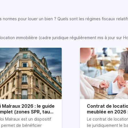
 normes pour louer un bien ? Quels sont les régimes fiscaux relatifs
location immobilière (cadre juridique régulièrement mis à jour sur H
i Malraux 2026 : le guide
Contrat de locati
mplet (zones SPR, taux,
meublée en 2026 :
nditions)
détaillé !
loi Malraux est un dispositif
Le contrat de locati
i permet de bénéficier
lie juridiquement le ba