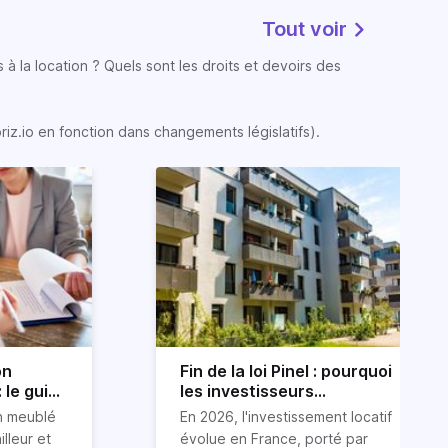
Tout voir
 à la location ? Quels sont les droits et devoirs des
oriz.io en fonction dans changements législatifs).
on
Fin de la loi Pinel : pourquoi
 le guide
les investisseurs
immobiliers se tournent
on meublé
En 2026, l'investissement locatif
vers le LLI en 2026
illeur et
évolue en France, porté par