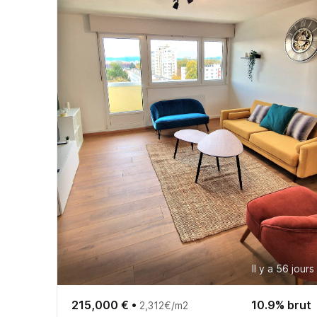
Il y a 56 jours
215,000 €
•
10.9% brut
2,312€/m2