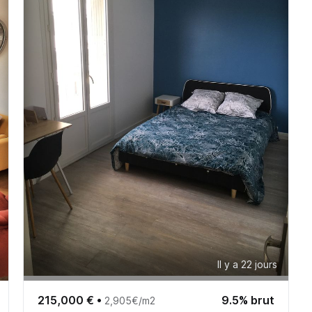
Il y a 22 jours
215,000 €
•
9.5% brut
2,905€/m2