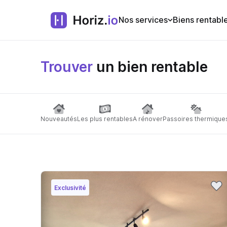
Nos services
Biens rentabl
Trouver
un bien rentable
Nouveautés
Les plus rentables
A rénover
Passoires thermique
Exclusivité