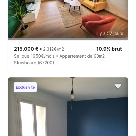
Il y a 57 jours
215,000 €
•
10.9% brut
2,312€/m2
Se loue 1950€/mois • Appartement de 93m2
Strasbourg (67200)
Exclusivité