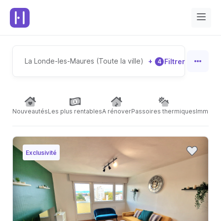
La Londe-les-Maures (Toute la ville)
+
Filtrer
4
Nouveautés
Les plus rentables
A rénover
Passoires thermiques
Immeubl
Exclusivité