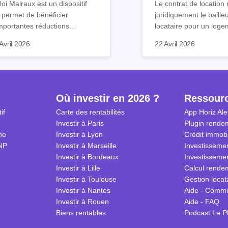
loi Malraux est un dispositif
Le contrat de location 
 permet de bénéficier
juridiquement le baille
mportantes réductions
locataire pour un loge
mpôts lors d’un achat
meublé. Ce document 
Avril 2026
22 Avril 2026
obilier. Elle concerne les
de nombreuses clause
ns particuliers et à dimension
chacun s’engage à res
torique destinés à la location.
Nous vous expliquons
ls sont ses avantages et
guide tout ce qu’il faut
lles démarches effectuer
le contrat de location
Où investir en 2026 ?
Ressour
r en bénéficier ? Suivez notre
2026.
if
Carte des rentabilités
App Horiz Ale
de complet !
Investir à Paris
Plugin rendem
ne
Investir à Lyon
Crédit immobi
NP
Investir à Marseille
Investissemen
Investir à Bordeaux
Investissemen
Investir à Lille
Calcul rendem
Investir à Toulouse
Gestion locat
Investir à Nantes
Aide - Comm
Investir à Rouen
Aide - FAQ
Biens rentables
Podcast Le P