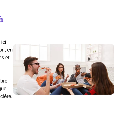
à
ici
on, en
es et
mbre
sque
cière.