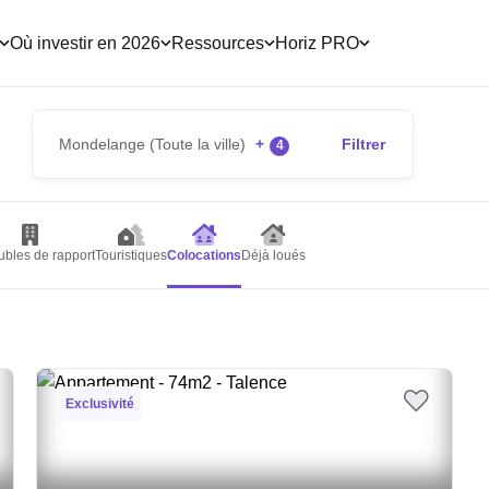
Où investir en 2026
Ressources
Horiz PRO
Mondelange (Toute la ville)
+
Filtrer
4
bles de rapport
Touristiques
Colocations
Déjà loués
Exclusivité