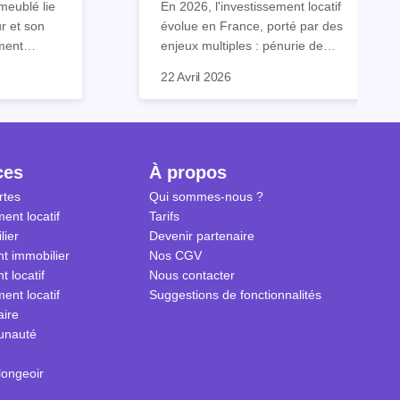
meublé lie
En 2026, l'investissement locatif
vers le LLI en 2026
ur et son
évolue en France, porté par des
ment
enjeux multiples : pénurie de
contient
logements, désengagement
C'est dans ce contexte que le
22 Avril 2026
s que
progressif des dispositifs de
LLI, ou Logement Locatif
pecter.
défiscalisation classiques, et
Intermédiaire, s'impose comme
 dans ce
besoin croissant de répondre à la
une solution d'avenir. Ce
 savoir sur
classe moyenne, souvent trop
dispositif allie rentabilité, impact
 meublé en
aisée pour accéder au logement
social et stabilité patrimoniale.
ces
À propos
social, mais trop modeste pour le
rtes
Qui sommes-nous ?
marché privé.
ent locatif
Tarifs
lier
Devenir partenaire
t immobilier
Nos CGV
t locatif
Nous contacter
ent locatif
Suggestions de fonctionnalités
aire
unauté
longeoir