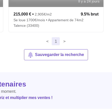
Il y a 24 jours
215,000 €
•
9.5% brut
2,905€/m2
Se loue 1700€/mois • Appartement de 74m2
Talence (33400)
<
1
>
Sauvegarder la recherche
tenaires
e moment.
z et multiplier mes ventes !