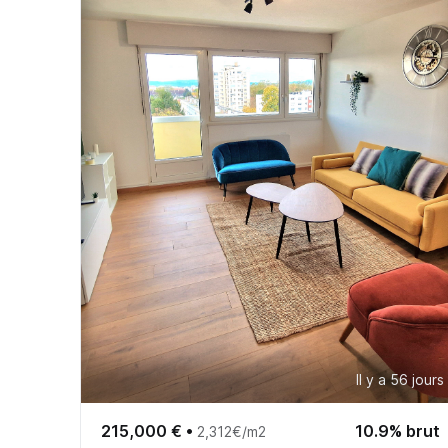
Il y a 56 jours
215,000 €
•
10.9% brut
2,312€/m2