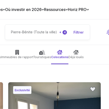
es
Où investir en 2026
Ressources
Horiz PRO
Pierre-Bénite (Toute la ville)
+
Filtrer
4
s
Immeubles de rapport
Touristiques
Colocations
Déjà loués
Exclusivité