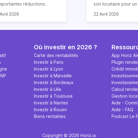
importantes réductions
son locataire pour u
mpôts lors d’un achat
meublé. Ce document
Avril 2026
22 Avril 2026
obilier. Elle concerne les
de nombreuses claus
ns particuliers et à
chacun s’engage à re
mension historique destinés à
Nous vous expliquon
location. Quels sont ses
guide tout ce qu’il fau
antages et quelles
sur le contrat de loca
Où investir en 2026 ?
Ressour
marches effectuer pour en
meublé en 2026.
tif
Carte des rentabilités
App Horiz Al
néficier ? Suivez notre guide
s
Investir à Paris
Plugin rende
mplet !
igne
Investir à Lyon
Crédit immobi
MNP
Investir à Marseille
Investisseme
Investir à Bordeaux
Investissemen
Investir à Lille
Calcul rende
Investir à Toulouse
Gestion loca
Investir à Nantes
Aide - Comm
Investir à Rouen
Aide - FAQ
Biens rentables
Podcast Le 
Copyright © 2026 Horiz.io