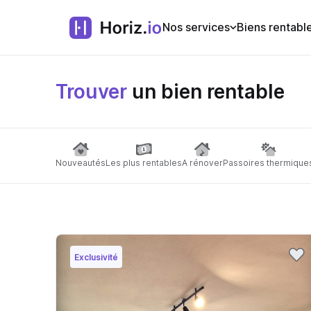
Nos services
Biens rentabl
Trouver
un bien rentable
Nouveautés
Les plus rentables
A rénover
Passoires thermique
Exclusivité