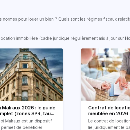
 normes pour louer un bien ? Quels sont les régimes fiscaux relatifs
location immobilière (cadre juridique régulièrement mis à jour sur H
i Malraux 2026 : le guide
Contrat de locati
mplet (zones SPR, taux,
meublée en 2026 :
nditions)
détaillé !
loi Malraux est un dispositif
Le contrat de locati
i permet de bénéficier
lie juridiquement le ba