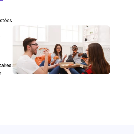
istées
s
aires,
e