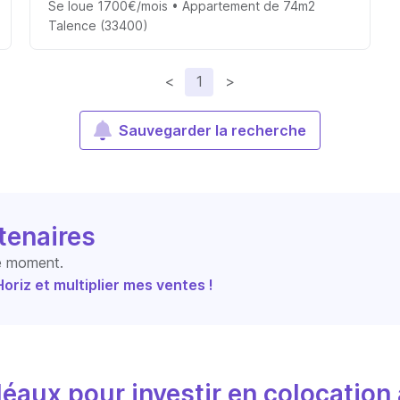
Se loue 1700€/mois • Appartement de 74m2
Talence (33400)
<
1
>
Sauvegarder la recherche
tenaires
le moment.
riz et multiplier mes ventes !
éaux pour investir en colocation 