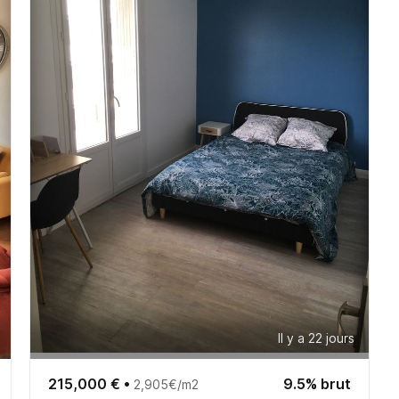
Il y a 22 jours
215,000 €
•
9.5% brut
2,905€/m2