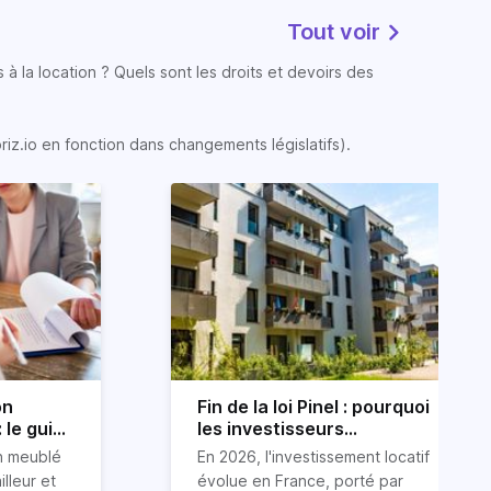
Tout voir
 à la location ? Quels sont les droits et devoirs des
oriz.io en fonction dans changements législatifs).
on
Fin de la loi Pinel : pourquoi
 le guide
les investisseurs
immobiliers se tournent
on meublé
En 2026, l'investissement locatif
vers le LLI en 2026
illeur et
évolue en France, porté par