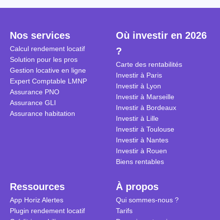
Cependant, il est crucial de
la TVA est généralisé pour les
historique d
maîtriser les aspects fiscaux,
séjours dans une location
Quels sont 
notamment la TVA, afin
saisonnière dans certaines
quelles dém
Nos services
Où investir en 2026
d'optimiser cette activité.
conditions. On fait le point dans
pour en bén
Calcul rendement locatif
?
cet article.
guide compl
Solution pour les pros
Carte des rentabilités
Gestion locative en ligne
Investir à Paris
Expert Comptable LMNP
Investir à Lyon
Assurance PNO
Investir à Marseille
Assurance GLI
Investir à Bordeaux
Assurance habitation
Investir à Lille
Investir à Toulouse
Investir à Nantes
Investir à Rouen
Biens rentables
Ressources
À propos
App Horiz Alertes
Qui sommes-nous ?
Plugin rendement locatif
Tarifs