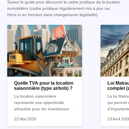
Suivez le guide pour découvrir le cadre juridique de la location
immobilière (cadre juridique régulièrement mis à jour sur
Horiz.io en fonction dans changements législatifs).
Quelle TVA pour la location
Loi Malrau
saisonnière (type airbnb) ?
complet (
condition
La location saisonnière
La loi Malra
représente une opportunité
qui permet 
attractive pour les investisseurs
d'important
souhaitant diversifier leur
d’impôts lor
22 Mai 2026
23 Avril 202
patrimoine et générer des
Et qu’a-t-on appris à la rentrée
immobilier. 
revenus complémentaires.
2024 ? Que l’assujettissement à
biens partic