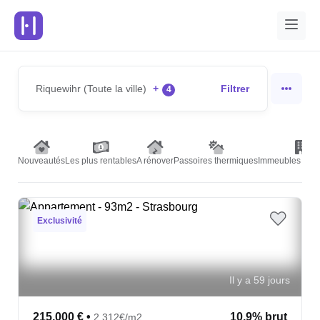
Riquewihr (Toute la ville)
+
Filtrer
4
Nouveautés
Les plus rentables
A rénover
Passoires thermiques
Immeubles de r
Exclusivité
Il y a 59 jours
215,000 €
•
10.9% brut
2,312€/m2