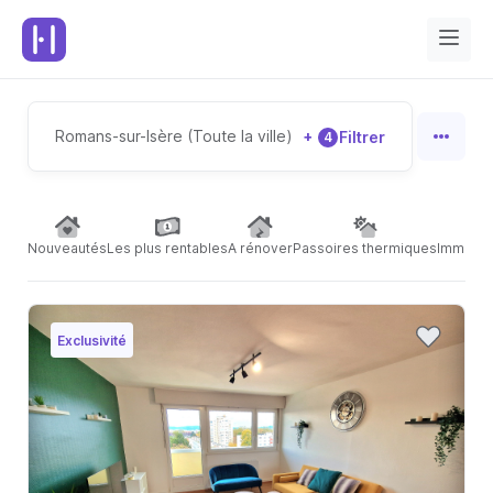
Romans-sur-Isère (Toute la ville)
+
Filtrer
4
Nouveautés
Les plus rentables
A rénover
Passoires thermiques
Immeubl
Exclusivité