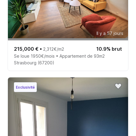
Il y a 57 jours
215,000 €
•
10.9% brut
2,312€/m2
Se loue 1950€/mois • Appartement de 93m2
Strasbourg (67200)
Exclusivité