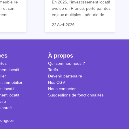
meublé lie
En 2026, l'investissement locatif
vers le LLI en 2026
ur et son
évolue en France, porté par des
ment
enjeux multiples : pénurie de
contient
logements, désengagement
C'est dans ce contexte que le
22 Avril 2026
s que
progressif des dispositifs de
LLI, ou Logement Locatif
pecter.
défiscalisation classiques, et
Intermédiaire, s'impose comme
 dans ce
besoin croissant de répondre à la
une solution d'avenir. Ce
 savoir sur
classe moyenne, souvent trop
dispositif allie rentabilité, impact
 meublé en
aisée pour accéder au logement
social et stabilité patrimoniale.
ces
À propos
social, mais trop modeste pour le
rtes
Qui sommes-nous ?
marché privé.
ent locatif
Tarifs
lier
Devenir partenaire
t immobilier
Nos CGV
t locatif
Nous contacter
ent locatif
Suggestions de fonctionnalités
aire
unauté
longeoir