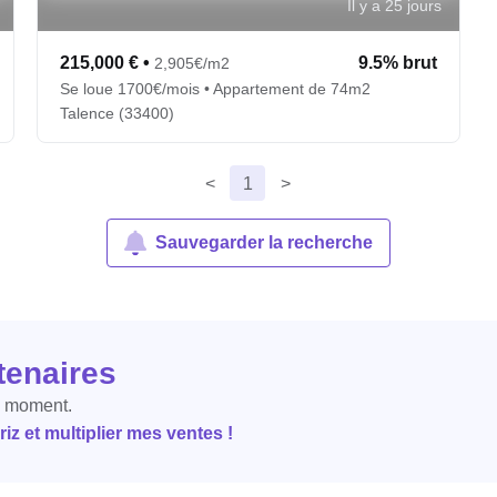
Il y a 25 jours
215,000 €
•
9.5% brut
2,905€/m2
Se loue 1700€/mois • Appartement de 74m2
Talence (33400)
<
1
>
Sauvegarder la recherche
tenaires
e moment.
z et multiplier mes ventes !