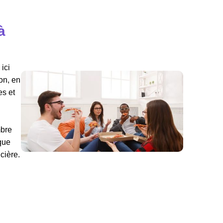
à
ici
on, en
es et
mbre
sque
cière.