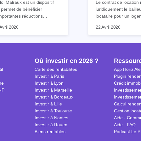
loi Malraux est un dispositif
Le contrat de location 
 permet de bénéficier
juridiquement le baille
mportantes réductions
locataire pour un loge
mpôts lors d’un achat
meublé. Ce document 
Avril 2026
22 Avril 2026
obilier. Elle concerne les
de nombreuses clause
ns particuliers et à dimension
chacun s’engage à res
torique destinés à la location.
Nous vous expliquons
ls sont ses avantages et
guide tout ce qu’il faut
lles démarches effectuer
le contrat de location
Où investir en 2026 ?
Ressour
r en bénéficier ? Suivez notre
2026.
if
Carte des rentabilités
App Horiz Ale
de complet !
Investir à Paris
Plugin rendem
ne
Investir à Lyon
Crédit immobi
NP
Investir à Marseille
Investissemen
Investir à Bordeaux
Investissemen
Investir à Lille
Calcul rendem
Investir à Toulouse
Gestion locat
Investir à Nantes
Aide - Comm
Investir à Rouen
Aide - FAQ
Biens rentables
Podcast Le P