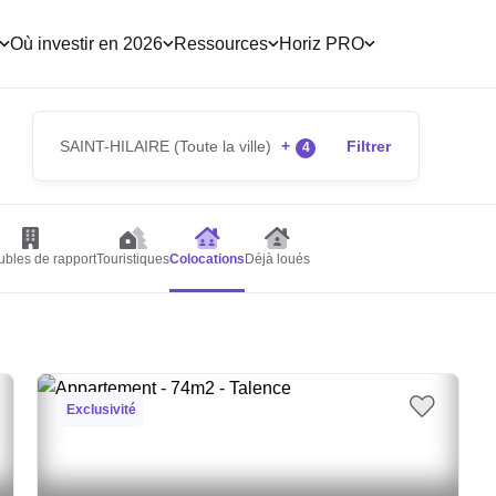
Où investir en 2026
Ressources
Horiz PRO
SAINT-HILAIRE (Toute la ville)
+
Filtrer
4
bles de rapport
Touristiques
Colocations
Déjà loués
Exclusivité