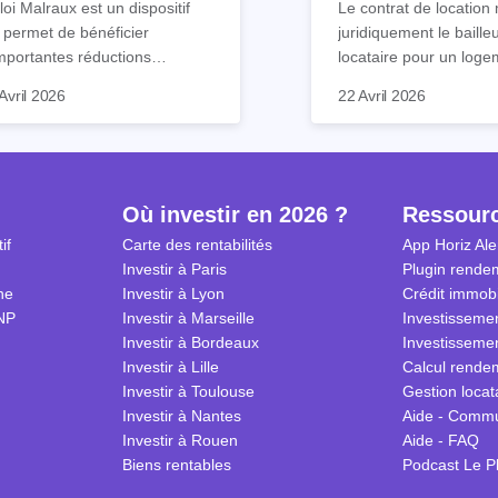
loi Malraux est un dispositif
Le contrat de location 
 permet de bénéficier
juridiquement le baille
mportantes réductions
locataire pour un loge
mpôts lors d’un achat
meublé. Ce document 
Avril 2026
22 Avril 2026
obilier. Elle concerne les
de nombreuses clause
ns particuliers et à dimension
chacun s’engage à res
torique destinés à la location.
Nous vous expliquons
ls sont ses avantages et
guide tout ce qu’il faut
lles démarches effectuer
le contrat de location
Où investir en 2026 ?
Ressour
r en bénéficier ? Suivez notre
2026.
if
Carte des rentabilités
App Horiz Ale
de complet !
Investir à Paris
Plugin rendem
ne
Investir à Lyon
Crédit immobi
NP
Investir à Marseille
Investissemen
Investir à Bordeaux
Investissemen
Investir à Lille
Calcul rendem
Investir à Toulouse
Gestion locat
Investir à Nantes
Aide - Comm
Investir à Rouen
Aide - FAQ
Biens rentables
Podcast Le P