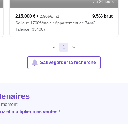
Il y a 26 jours
215,000 €
•
9.5% brut
2,905€/m2
Se loue 1700€/mois • Appartement de 74m2
Talence (33400)
<
1
>
Sauvegarder la recherche
tenaires
e moment.
z et multiplier mes ventes !