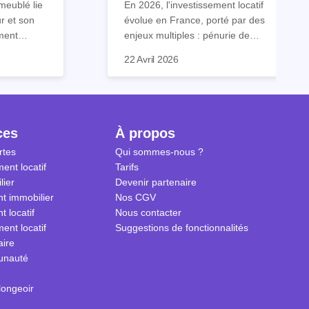
meublé lie
En 2026, l'investissement locatif
vers le LLI en 2026
ur et son
évolue en France, porté par des
ment
enjeux multiples : pénurie de
contient
logements, désengagement
C'est dans ce contexte que le
22 Avril 2026
s que
progressif des dispositifs de
LLI, ou Logement Locatif
pecter.
défiscalisation classiques, et
Intermédiaire, s'impose comme
 dans ce
besoin croissant de répondre à la
une solution d'avenir. Ce
 savoir sur
classe moyenne, souvent trop
dispositif allie rentabilité, impact
 meublé en
aisée pour accéder au logement
social et stabilité patrimoniale.
ces
À propos
social, mais trop modeste pour le
rtes
Qui sommes-nous ?
marché privé.
ent locatif
Tarifs
lier
Devenir partenaire
t immobilier
Nos CGV
t locatif
Nous contacter
ent locatif
Suggestions de fonctionnalités
aire
unauté
longeoir