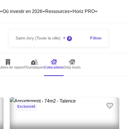
Où investir en 2026
Ressources
Horiz PRO
Saint-Jory (Toute la ville)
+
Filtrer
4
bles de rapport
Touristiques
Colocations
Déjà loués
Exclusivité