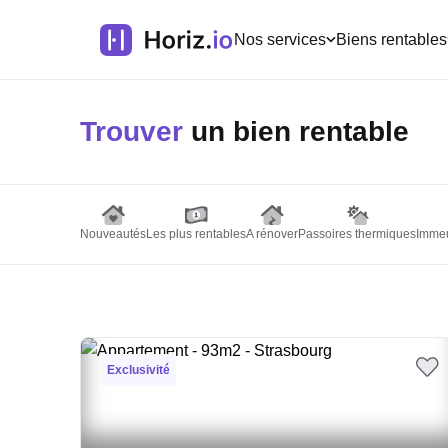
Nos services
Biens rentables
Trouver
un bien rentable
Nouveautés
Les plus rentables
A rénover
Passoires thermiques
Immeu
Exclusivité