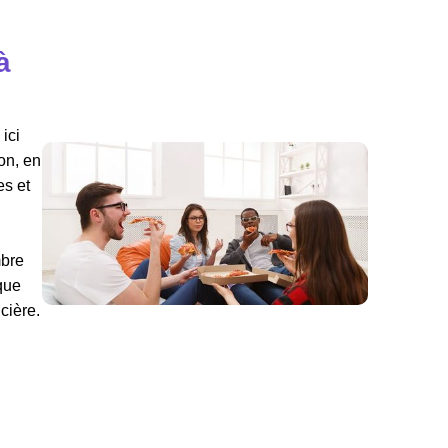
à
ici
on, en
es et
mbre
sque
cière.