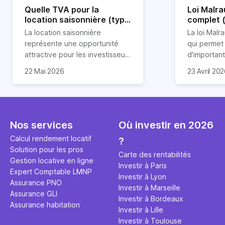
Quelle TVA pour la
Loi Malra
location saisonnière (type
complet 
airbnb) ?
condition
La location saisonnière
La loi Malra
représente une opportunité
qui permet
attractive pour les investisseurs
d'importan
souhaitant diversifier leur
d’impôts lo
22 Mai 2026
23 Avril 20
patrimoine et générer des
Et qu’a-t-on appris à la rentrée
immobilier.
revenus complémentaires.
2024 ? Que l’assujettissement à
biens partic
Cependant, il est crucial de
la TVA est généralisé pour les
dimension h
maîtriser les aspects fiscaux,
séjours dans une location
la location
notamment la TVA, afin
saisonnière dans certaines
avantages 
Nos services
Où investir en 2026
d'optimiser cette activité.
conditions. On fait le point dans
démarches 
Calcul rendement locatif
?
cet article.
bénéficier 
Solution pour les pros
complet !
Carte des rentabilités
Gestion locative en ligne
Investir à Paris
Expert Comptable LMNP
Investir à Lyon
Assurance PNO
Investir à Marseille
Assurance GLI
Investir à Bordeaux
Assurance habitation
Investir à Lille
Investir à Toulouse