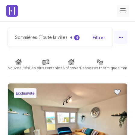
Sommières (Toute la ville)
+
Filtrer
4
Nouveautés
Les plus rentables
A rénover
Passoires thermiques
Immeubl
Exclusivité