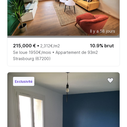
Il y a 58 jours
215,000 €
•
10.9% brut
2,312€/m2
Se loue 1950€/mois • Appartement de 93m2
Strasbourg (67200)
Exclusivité