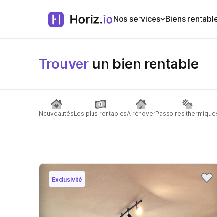
Nos services
Biens rentabl
Trouver
un bien rentable
Nouveautés
Les plus rentables
A rénover
Passoires thermique
Exclusivité