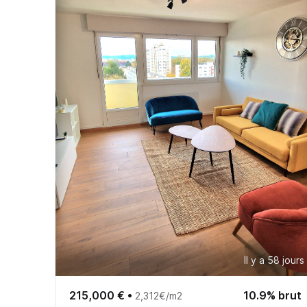
Il y a 58 jours
215,000 €
•
10.9% brut
2,312€/m2