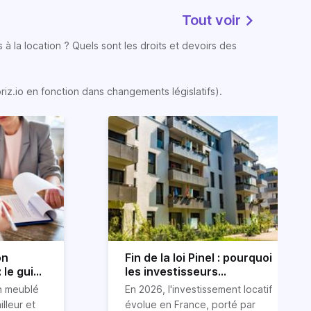
Tout voir
 à la location ? Quels sont les droits et devoirs des
oriz.io en fonction dans changements législatifs).
on
Fin de la loi Pinel : pourquoi
 le guide
les investisseurs
immobiliers se tournent
on meublé
En 2026, l'investissement locatif
vers le LLI en 2026
illeur et
évolue en France, porté par