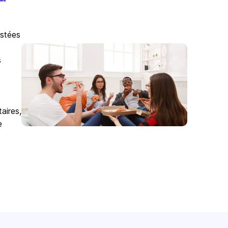
istées
s
aires,
e