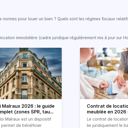
 normes pour louer un bien ? Quels sont les régimes fiscaux relatifs
location immobilière (cadre juridique régulièrement mis à jour sur H
i Malraux 2026 : le guide
Contrat de locati
mplet (zones SPR, taux,
meublée en 2026 :
nditions)
détaillé !
loi Malraux est un dispositif
Le contrat de locati
i permet de bénéficier
lie juridiquement le ba