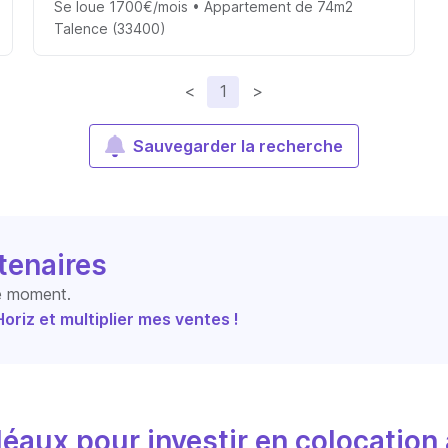
Se loue 1700€/mois • Appartement de 74m2
Talence (33400)
<
1
>
Sauvegarder la recherche
tenaires
le moment.
riz et multiplier mes ventes !
éaux pour investir en colocation 