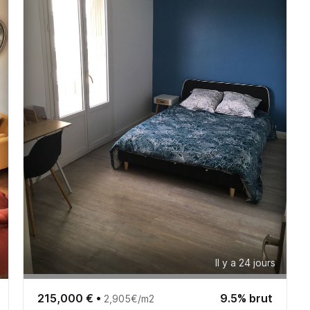
Il y a 24 jours
215,000 €
•
9.5% brut
2,905€/m2