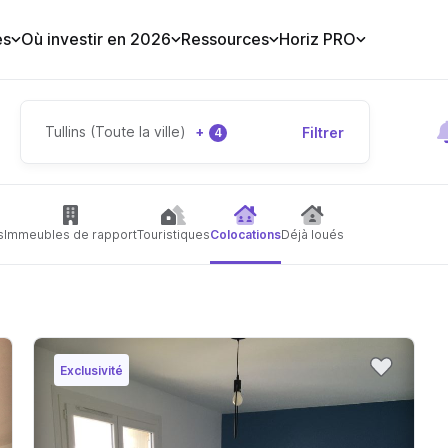
es
Où investir en 2026
Ressources
Horiz PRO
Tullins (Toute la ville)
+
Filtrer
4
s
Immeubles de rapport
Touristiques
Colocations
Déjà loués
Exclusivité