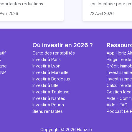
importantes réductions
son locataire pour u
mpôts lors d’un achat
meublé. Ce document
Avril 2026
22 Avril 2026
obilier. Elle concerne les
de nombreuses claus
ns particuliers et à
chacun s’engage à re
mension historique destinés à
Nous vous expliquon
location. Quels sont ses
guide tout ce qu’il fau
antages et quelles
sur le contrat de loca
Où investir en 2026 ?
Ressour
marches effectuer pour en
meublé en 2026.
tif
Carte des rentabilités
App Horiz Al
néficier ? Suivez notre guide
s
Investir à Paris
Plugin rende
mplet !
igne
Investir à Lyon
Crédit immobi
MNP
Investir à Marseille
Investisseme
Investir à Bordeaux
Investissemen
Investir à Lille
Calcul rende
Investir à Toulouse
Gestion loca
Investir à Nantes
Aide - Comm
Investir à Rouen
Aide - FAQ
Biens rentables
Podcast Le 
Copyright © 2026 Horiz.io