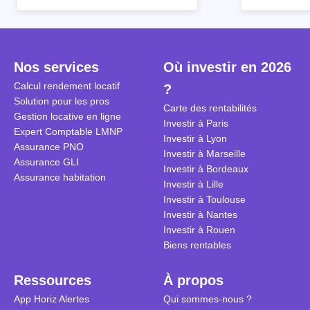
revenus complémentaires.
2024 ? Que l’assujettissement à
biens partic
Cependant, il est crucial de
la TVA est généralisé pour les
historique d
maîtriser les aspects fiscaux,
séjours dans une location
Quels sont 
notamment la TVA, afin
saisonnière dans certaines
quelles dém
Nos services
Où investir en 2026
d'optimiser cette activité.
conditions. On fait le point dans
pour en bén
Calcul rendement locatif
?
cet article.
guide compl
Solution pour les pros
Carte des rentabilités
Gestion locative en ligne
Investir à Paris
Expert Comptable LMNP
Investir à Lyon
Assurance PNO
Investir à Marseille
Assurance GLI
Investir à Bordeaux
Assurance habitation
Investir à Lille
Investir à Toulouse
Investir à Nantes
Investir à Rouen
Biens rentables
Ressources
À propos
App Horiz Alertes
Qui sommes-nous ?