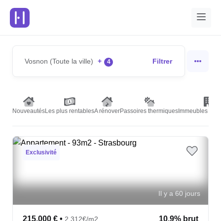
Vosnon (Toute la ville)
+
Filtrer
4
Nouveautés
Les plus rentables
A rénover
Passoires thermiques
Immeubles de r
Exclusivité
Il y a 60 jours
215,000 €
•
10.9% brut
2,312€/m2