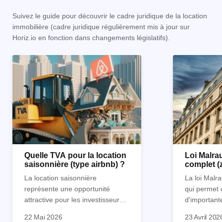
Suivez le guide pour découvrir le cadre juridique de la location
immobilière (cadre juridique régulièrement mis à jour sur
Horiz.io en fonction dans changements législatifs).
Quelle TVA pour la location
Loi Malrau
saisonnière (type airbnb) ?
complet (
condition
La location saisonnière
La loi Malra
représente une opportunité
qui permet 
attractive pour les investisseurs
d'important
souhaitant diversifier leur
d’impôts lor
22 Mai 2026
23 Avril 202
patrimoine et générer des
Et qu’a-t-on appris à la rentrée
immobilier. 