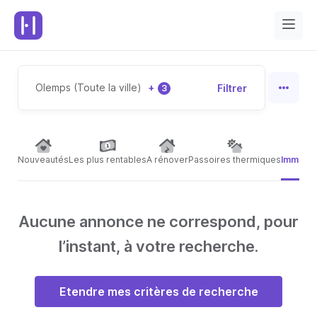
Olemps (Toute la ville)
+
Filtrer
3
Nouveautés
Les plus rentables
A rénover
Passoires thermiques
Immeubl
Aucune annonce ne correspond, pour
l’instant, à votre recherche.
Etendre mes critères de recherche