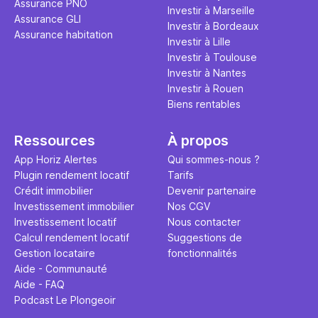
Assurance PNO
question.
sans jamais
Investir à Marseille
Assurance GLI
points de 
Investir à Bordeaux
Assurance habitation
propose un
Investir à Lille
et accessib
Investir à Toulouse
Investir à Nantes
Investir à Rouen
Biens rentables
Ressources
À propos
App Horiz Alertes
Qui sommes-nous ?
Plugin rendement locatif
Tarifs
Crédit immobilier
Devenir partenaire
Investissement immobilier
Nos CGV
Investissement locatif
Nous contacter
Calcul rendement locatif
Suggestions de
Gestion locataire
fonctionnalités
Aide - Communauté
Aide - FAQ
Podcast Le Plongeoir