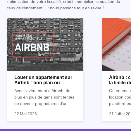
optimisation de votre fiscalité, crédit immobilier, simulation du
taux de rendement… : nous passons tout en revue !
Louer un appartement sur
Airbnb :
Airbnb : bon plan ou
la limite 
mauvaise idée
Avec l'avènement d’Airbnb, de
On entend d
plus en plus de gens sont tentés
location co
de devenir propriétaires d’un
plateformes
appartement pour le louer par la
devenue mi
22 Mai 2026
21 Juillet 2
suite. On compte environ 25 000
impossible.
Je vais don
à 30 000 logements à Paris qui
nous aimons
article les 
sont des meublés touristiques à
idées reçues
entendu) po