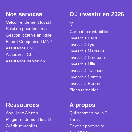
plein temps. Louer en airbnb,
plus de 120
est-ce rentable ? Quels sont les
encore ne p
Nos services
Où investir en 2026
frais à prévoir ? Les différentes
d’autres ré
Calcul rendement locatif
?
conditions à remplir ?
Investisseu
Solution pour les pros
maximiser 
Carte des rentabilités
Gestion locative en ligne
Airbnb tout
Investir à Paris
Expert Comptable LMNP
règles du je
Investir à Lyon
Assurance PNO
Investir à Marseille
Assurance GLI
Investir à Bordeaux
Assurance habitation
Investir à Lille
Investir à Toulouse
Investir à Nantes
Investir à Rouen
Biens rentables
Ressources
À propos
App Horiz Alertes
Qui sommes-nous ?
Plugin rendement locatif
Tarifs
Crédit immobilier
Devenir partenaire