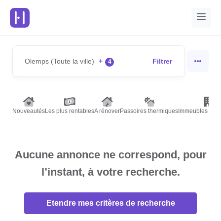
Olemps (Toute la ville)
+
Filtrer
4
Nouveautés
Les plus rentables
A rénover
Passoires thermiques
Immeubles de r
Aucune annonce ne correspond, pour
l’instant, à votre recherche.
Etendre mes critères de recherche