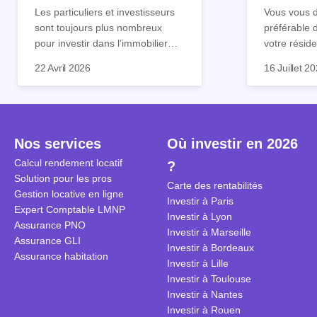
tout !
règle sim
Les particuliers et investisseurs
Vous vous d
sont toujours plus nombreux
préférable 
pour investir dans l’immobilier
votre réside
neuf. En effet, il existe de
Inutile d'êt
Souvent, o
22 Avril 2026
16 Juillet 2
nombreux avantages à choisir ce
pour prendr
affirmation
type de bien. Nous vous
éclairée. U
"louer, c'est
expliquons tout dans cet article.
la règle de
fenêtres" ou
à trancher 
sa résidenc
secondes et
sécuriser so
Nos services
Où investir en 2026
coûteuses. 
Cependant, l
Calcul rendement locatif
?
révèle ce s
plus nuancé
Solution pour les pros
transforme 
simulations
Carte des rentabilités
Gestion locative en ligne
traditionnel
complexes 
Investir à Paris
Expert Comptable LMNP
débats sans
Investir à Lyon
Assurance PNO
réconcilier 
Investir à Marseille
Assurance GLI
vue. Cette 
Investir à Bordeaux
Assurance habitation
approche si
Investir à Lille
tous.
Investir à Toulouse
Investir à Nantes
Investir à Rouen