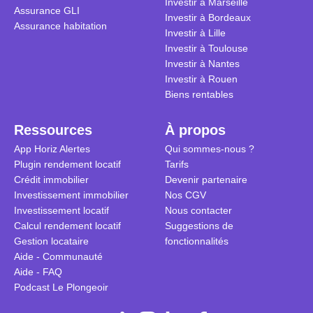
Investir à Marseille
Assurance GLI
vue. Cette 
Investir à Bordeaux
Assurance habitation
approche si
Investir à Lille
tous.
Investir à Toulouse
Investir à Nantes
Investir à Rouen
Biens rentables
Ressources
À propos
App Horiz Alertes
Qui sommes-nous ?
Plugin rendement locatif
Tarifs
Crédit immobilier
Devenir partenaire
Investissement immobilier
Nos CGV
Investissement locatif
Nous contacter
Calcul rendement locatif
Suggestions de
Gestion locataire
fonctionnalités
Aide - Communauté
Aide - FAQ
Podcast Le Plongeoir