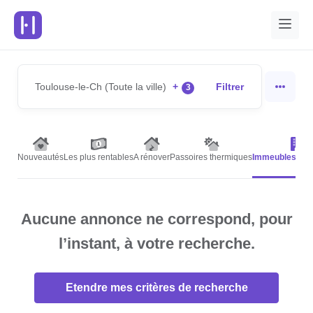
Toulouse-le-Ch (Toute la ville)
+
Filtrer
3
Nouveautés
Les plus rentables
A rénover
Passoires thermiques
Immeubles de 
Aucune annonce ne correspond, pour
l’instant, à votre recherche.
Etendre mes critères de recherche