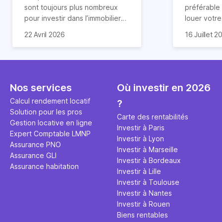
révélée
sont toujours plus nombreux
préférable
pour investir dans l’immobilier
louer votr
neuf. En effet, il existe de
principale ?
Souvent, o
22 Avril 2026
16 Juillet 2
nombreux avantages à choisir
expert en 
affirmation
ce type de bien. Nous vous
une décisi
comme "loue
expliquons tout dans cet
règle simpl
l'argent par
article.
peut vous 
faut invest
seulement 
principale 
Nos services
Où investir en 2026
éviter des
avenir". Ce
Calcul rendement locatif
?
Cette vidé
est bien p
Solution pour les pros
ce secret 
études et s
Carte des rentabilités
Gestion locative en ligne
transforme
financière
Investir à Paris
Expert Comptable LMNP
traditionne
mener à de
Investir à Lyon
Assurance PNO
question.
sans jamais
Investir à Marseille
Assurance GLI
points de 
Investir à Bordeaux
Assurance habitation
propose un
Investir à Lille
et accessib
Investir à Toulouse
Investir à Nantes
Investir à Rouen
Biens rentables