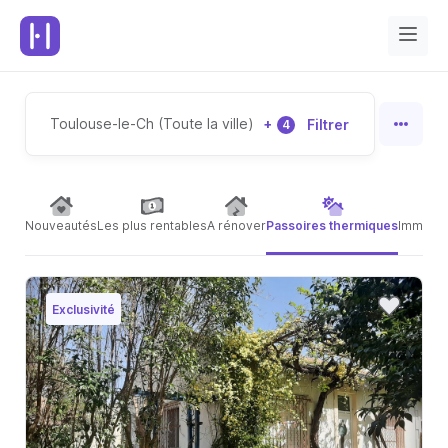
Toulouse-le-Ch (Toute la ville)
+
Filtrer
4
Nouveautés
Les plus rentables
A rénover
Passoires thermiques
Immeubl
Exclusivité