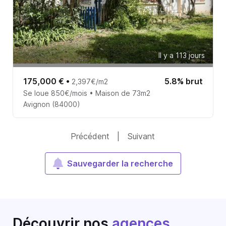
Il y a 113 jours
175,000 €
•
5.8% brut
2,397€/m2
Se loue 850€/mois • Maison de 73m2
Avignon (84000)
Précédent
|
Suivant
Sauvegarder la recherche
Découvrir nos
agences