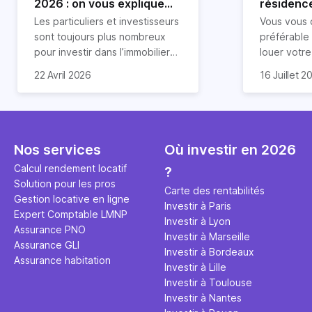
2026 : on vous explique
résidence
tout !
règle sim
Les particuliers et investisseurs
Vous vous 
révélée
sont toujours plus nombreux
préférable
pour investir dans l’immobilier
louer votr
neuf. En effet, il existe de
principale ?
Souvent, o
22 Avril 2026
16 Juillet 2
nombreux avantages à choisir
expert en 
affirmation
ce type de bien. Nous vous
une décisi
comme "loue
expliquons tout dans cet
règle simpl
l'argent par
article.
peut vous 
faut invest
seulement 
principale 
Nos services
Où investir en 2026
éviter des
avenir". Ce
Calcul rendement locatif
?
Cette vidé
est bien p
Solution pour les pros
ce secret 
études et s
Carte des rentabilités
Gestion locative en ligne
transforme
financière
Investir à Paris
Expert Comptable LMNP
traditionne
mener à de
Investir à Lyon
Assurance PNO
question.
sans jamais
Investir à Marseille
Assurance GLI
points de 
Investir à Bordeaux
Assurance habitation
propose un
Investir à Lille
et accessib
Investir à Toulouse
Investir à Nantes