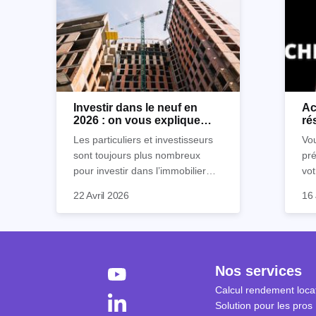
Investir dans le neuf en
Ac
2026 : on vous explique
ré
tout !
rè
Les particuliers et investisseurs
Vou
sont toujours plus nombreux
pré
pour investir dans l’immobilier
vot
neuf. En effet, il existe de
Inu
So
22 Avril 2026
16 
nombreux avantages à choisir ce
po
af
type de bien. Nous vous
écl
"lo
expliquons tout dans cet article.
la 
fen
à 
sa 
sec
séc
Nos services
coû
Cep
Calcul rendement locat
ré
plu
Solution pour les pros
tra
sim