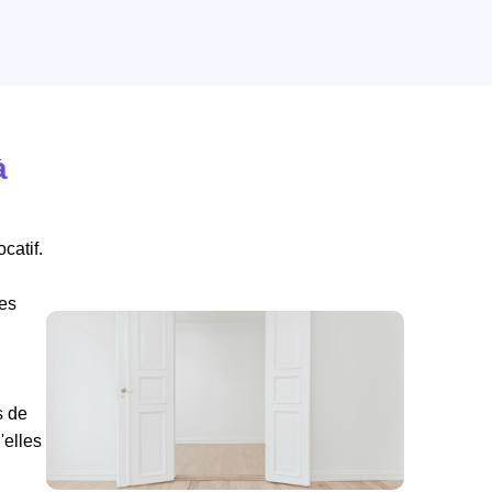
à
catif.
ées
s de
elles