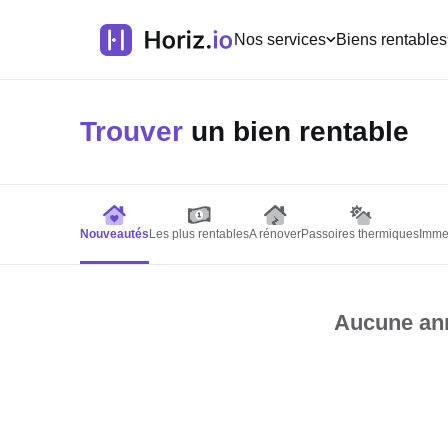
Nos services
Biens rentables
Trouver
un bien rentable
Nouveautés
Les plus rentables
A rénover
Passoires thermiques
Imme
Aucune ann