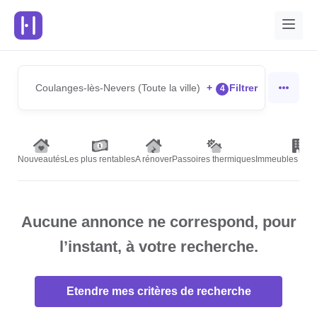
Coulanges-lès-Nevers (Toute la ville)
+
Filtrer
4
Nouveautés
Les plus rentables
A rénover
Passoires thermiques
Immeubles de r
Aucune annonce ne correspond, pour
l’instant, à votre recherche.
Etendre mes critères de recherche