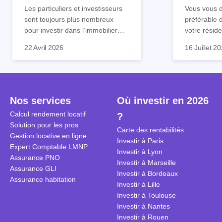
tout !
règle sim
Les particuliers et investisseurs
Vous vous d
sont toujours plus nombreux
préférable 
pour investir dans l’immobilier
votre réside
neuf. En effet, il existe de
Inutile d'êt
Souvent, o
22 Avril 2026
16 Juillet 2
nombreux avantages à choisir ce
pour prendr
affirmation
type de bien. Nous vous
éclairée. U
"louer, c'est
expliquons tout dans cet article.
la règle de
fenêtres" ou
à trancher 
sa résidenc
secondes et
sécuriser so
Nos services
Où investir en 2026
coûteuses. 
Cependant, l
Calcul rendement locatif
?
révèle ce s
plus nuancé
Solution pour les pros
transforme 
simulations
Carte des rentabilités
Gestion locative en ligne
traditionnel
complexes 
Investir à Paris
Expert Comptable LMNP
débats sans
Investir à Lyon
Assurance PNO
réconcilier 
Investir à Marseille
Assurance GLI
vue. Cette 
Investir à Bordeaux
Assurance habitation
approche si
Investir à Lille
tous.
Investir à Toulouse
Investir à Nantes
Investir à Rouen