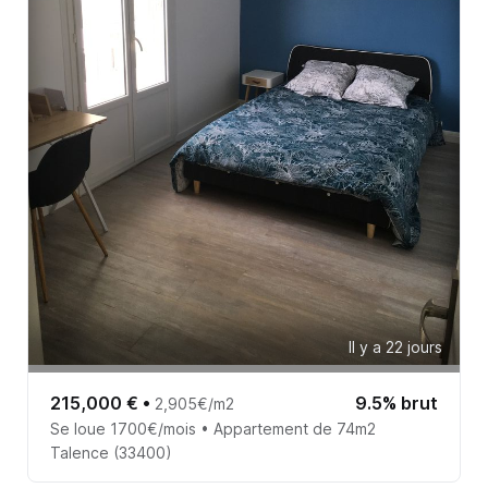
Il y a 22 jours
215,000 €
•
9.5% brut
2,905€/m2
Se loue 1700€/mois • Appartement de 74m2
Talence (33400)