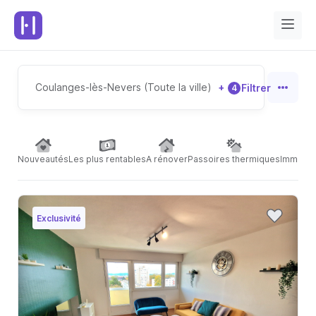
Coulanges-lès-Nevers (Toute la ville)
+
Filtrer
4
Nouveautés
Les plus rentables
A rénover
Passoires thermiques
Immeubl
Exclusivité