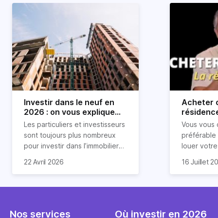
Investir dans le neuf en
Acheter o
2026 : on vous explique
résidence
tout !
règle sim
Les particuliers et investisseurs
Vous vous 
révélée
sont toujours plus nombreux
préférable
pour investir dans l’immobilier
louer votr
neuf. En effet, il existe de
principale ?
Souvent, o
22 Avril 2026
16 Juillet 2
nombreux avantages à choisir
expert en 
affirmation
ce type de bien. Nous vous
une décisi
comme "loue
expliquons tout dans cet
règle simpl
l'argent par
article.
peut vous 
faut invest
seulement 
principale 
Nos services
Où investir en 2026