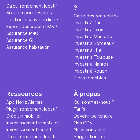
éviter des
avenir". Ce
Calcul rendement locatif
?
Cette vidé
est bien p
Solution pour les pros
ce secret 
études et s
Carte des rentabilités
Gestion locative en ligne
transforme
financière
Investir à Paris
Expert Comptable LMNP
traditionne
mener à de
Investir à Lyon
Assurance PNO
question.
sans jamais
Investir à Marseille
Assurance GLI
points de 
Investir à Bordeaux
Assurance habitation
propose un
Investir à Lille
et accessib
Investir à Toulouse
Investir à Nantes
Investir à Rouen
Biens rentables
Ressources
À propos
App Horiz Alertes
Qui sommes-nous ?
Plugin rendement locatif
Tarifs
Crédit immobilier
Devenir partenaire
Investissement immobilier
Nos CGV
Investissement locatif
Nous contacter
Calcul rendement locatif
Suggestions de