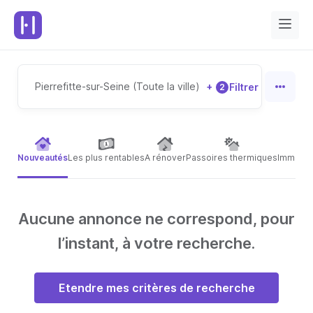
Pierrefitte-sur-Seine (Toute la ville)
+
Filtrer
2
Nouveautés
Les plus rentables
A rénover
Passoires thermiques
Immeubl
Aucune annonce ne correspond, pour
l’instant, à votre recherche.
Etendre mes critères de recherche