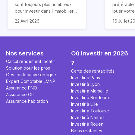
révélée
sont toujours plus nombreux
préférable
pour investir dans l’immobilier
louer votr
neuf. En effet, il existe de
principale ?
Souvent, o
22 Avril 2026
16 Juillet 2
nombreux avantages à choisir
expert en 
affirmation
ce type de bien. Nous vous
une décisi
comme "loue
expliquons tout dans cet
règle simpl
l'argent par
article.
peut vous 
faut invest
seulement 
principale 
Nos services
Où investir en 2026
éviter des
avenir". Ce
Calcul rendement locatif
?
Cette vidé
est bien p
Solution pour les pros
ce secret 
études et s
Carte des rentabilités
Gestion locative en ligne
transforme
financière
Investir à Paris
Expert Comptable LMNP
traditionne
mener à de
Investir à Lyon
Assurance PNO
question.
sans jamais
Investir à Marseille
Assurance GLI
points de 
Investir à Bordeaux
Assurance habitation
propose un
Investir à Lille
et accessib
Investir à Toulouse
Investir à Nantes
Investir à Rouen
Biens rentables