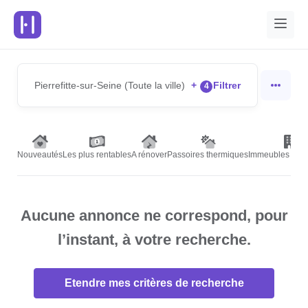
Pierrefitte-sur-Seine (Toute la ville)
+
Filtrer
4
Nouveautés
Les plus rentables
A rénover
Passoires thermiques
Immeubles de r
Aucune annonce ne correspond, pour
l’instant, à votre recherche.
Etendre mes critères de recherche