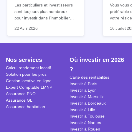
tout !
règle sim
Les particuliers et investisseurs
Vous vous d
sont toujours plus nombreux
préférable 
pour investir dans l’immobilier
votre réside
neuf. En effet, il existe de
Inutile d'êt
Souvent, o
22 Avril 2026
16 Juillet 2
nombreux avantages à choisir ce
pour prendr
affirmation
type de bien. Nous vous
éclairée. U
"louer, c'est
expliquons tout dans cet article.
la règle de
fenêtres" ou
à trancher 
sa résidenc
secondes et
sécuriser so
Nos services
Où investir en 2026
coûteuses. 
Cependant, l
Calcul rendement locatif
?
révèle ce s
plus nuancé
Solution pour les pros
transforme 
simulations
Carte des rentabilités
Gestion locative en ligne
traditionnel
complexes 
Investir à Paris
Expert Comptable LMNP
débats sans
Investir à Lyon
Assurance PNO
réconcilier 
Investir à Marseille
Assurance GLI
vue. Cette 
Investir à Bordeaux
Assurance habitation
approche si
Investir à Lille
tous.
Investir à Toulouse
Investir à Nantes
Investir à Rouen