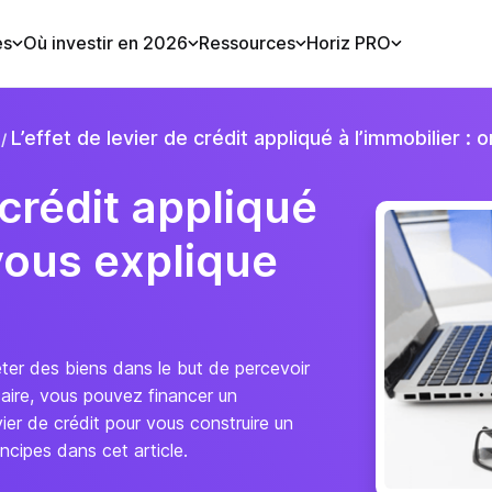
es
Où investir en 2026
Ressources
Horiz PRO
L’effet de levier de crédit appliqué à l’immobilier : 
 crédit appliqué
 vous explique
eter des biens dans le but de percevoir
aire, vous pouvez financer un
vier de crédit pour vous construire un
ncipes dans cet article.