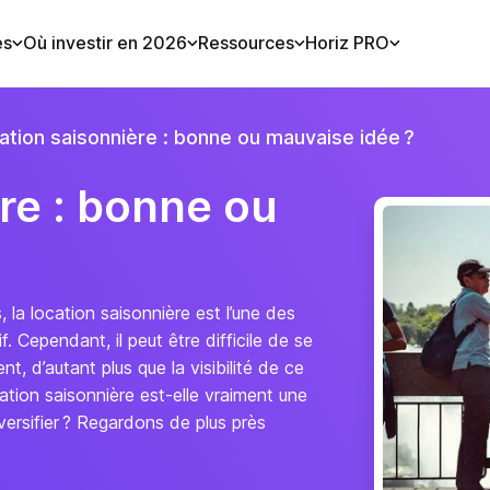
es
Où investir en 2026
Ressources
Horiz PRO
ation saisonnière : bonne ou mauvaise idée ?
re : bonne ou
, la location saisonnière est l’une des
f. Cependant, il peut être difficile de se
t, d’autant plus que la visibilité de ce
cation saisonnière est-elle vraiment une
versifier ? Regardons de plus près