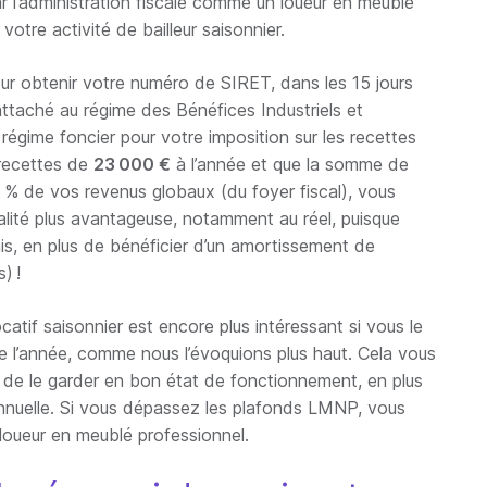
 l’administration fiscale comme un loueur en meublé
votre activité de bailleur saisonnier.
ur obtenir votre numéro de SIRET, dans les 15 jours
attaché au régime des Bénéfices Industriels et
gime foncier pour votre imposition sur les recettes
 recettes de
23 000 €
à l’année et que la somme de
 % de vos revenus globaux (du foyer fiscal), vous
alité plus avantageuse, notamment au réel, puisque
s, en plus de bénéficier d’un amortissement de
) !
atif saisonnier est encore plus intéressant si vous le
e l’année, comme nous l’évoquions plus haut. Cela vous
de le garder en bon état de fonctionnement, en plus
annuelle. Si vous dépassez les plafonds LMNP, vous
loueur en meublé professionnel.