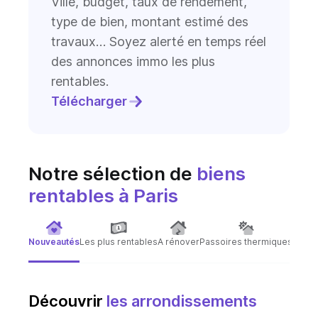
Ville, budget, taux de rendement,
type de bien, montant estimé des
travaux… Soyez alerté en temps réel
des annonces immo les plus
rentables.
Télécharger
Notre sélection de
biens
rentables
à Paris
Nouveautés
Les plus rentables
A rénover
Passoires thermiques
Immeu
Découvrir
les arrondissements