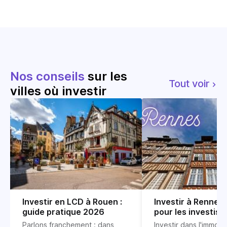
Nos conseils
sur les
Tout voir
villes où investir
Investir en LCD à Rouen :
Investir à Rennes 
guide pratique 2026
pour les investiss
locatifs
Parlons franchement : dans
Investir dans l'immobil