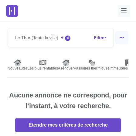
Le Thor (Toute la ville)
+
Filtrer
4
Nouveautés
Les plus rentables
A rénover
Passoires thermiques
Immeubles de r
Aucune annonce ne correspond, pour
l’instant, à votre recherche.
Etendre mes critères de recherche