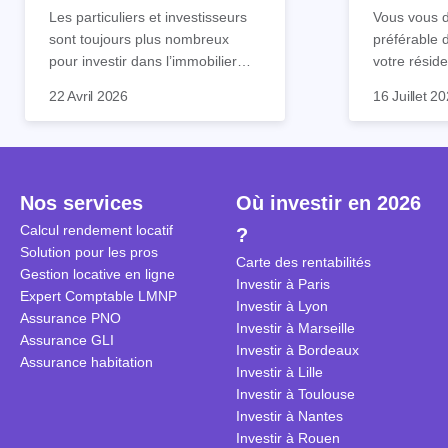
tout !
règle sim
Les particuliers et investisseurs
Vous vous d
sont toujours plus nombreux
préférable 
pour investir dans l’immobilier
votre réside
neuf. En effet, il existe de
Inutile d'êt
Souvent, o
22 Avril 2026
16 Juillet 2
nombreux avantages à choisir ce
pour prendr
affirmation
type de bien. Nous vous
éclairée. U
"louer, c'est
expliquons tout dans cet article.
la règle de
fenêtres" ou
à trancher 
sa résidenc
secondes et
sécuriser so
Nos services
Où investir en 2026
coûteuses. 
Cependant, l
Calcul rendement locatif
?
révèle ce s
plus nuancé
Solution pour les pros
transforme 
simulations
Carte des rentabilités
Gestion locative en ligne
traditionnel
complexes 
Investir à Paris
Expert Comptable LMNP
débats sans
Investir à Lyon
Assurance PNO
réconcilier 
Investir à Marseille
Assurance GLI
vue. Cette 
Investir à Bordeaux
Assurance habitation
approche si
Investir à Lille
tous.
Investir à Toulouse
Investir à Nantes
Investir à Rouen