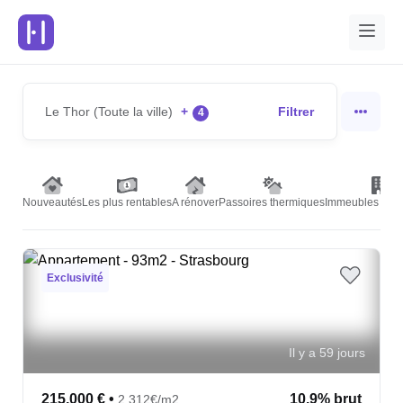
Le Thor (Toute la ville)
+
Filtrer
4
Nouveautés
Les plus rentables
A rénover
Passoires thermiques
Immeubles de r
Exclusivité
Il y a 59 jours
215,000 €
•
10.9% brut
2,312€/m2