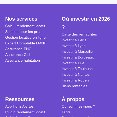
Cependant, il est crucial de
la TVA est généralisé pour les
historique d
maîtriser les aspects fiscaux,
séjours dans une location
Quels sont 
notamment la TVA, afin
saisonnière dans certaines
quelles dém
Nos services
Où investir en 2026
d'optimiser cette activité.
conditions. On fait le point dans
pour en bén
Calcul rendement locatif
?
cet article.
guide compl
Solution pour les pros
Carte des rentabilités
Gestion locative en ligne
Investir à Paris
Expert Comptable LMNP
Investir à Lyon
Assurance PNO
Investir à Marseille
Assurance GLI
Investir à Bordeaux
Assurance habitation
Investir à Lille
Investir à Toulouse
Investir à Nantes
Investir à Rouen
Biens rentables
Ressources
À propos
App Horiz Alertes
Qui sommes-nous ?
Plugin rendement locatif
Tarifs