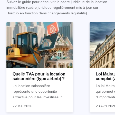
Suivez le guide pour découvrir le cadre juridique de la location
immobilière (cadre juridique régulièrement mis à jour sur
Horiz.io en fonction dans changements législatifs).
Quelle TVA pour la location
Loi Malrau
saisonnière (type airbnb) ?
complet (
condition
La location saisonnière
La loi Malra
représente une opportunité
qui permet 
attractive pour les investisseurs
d'important
souhaitant diversifier leur
d’impôts lor
22 Mai 2026
23 Avril 202
patrimoine et générer des
Et qu’a-t-on appris à la rentrée
immobilier. 
revenus complémentaires.
2024 ? Que l’assujettissement à
biens partic