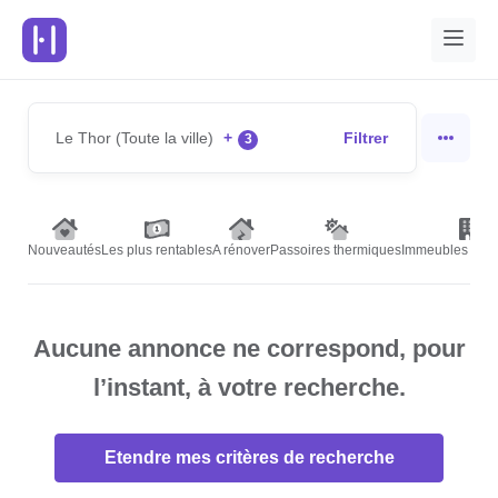
Le Thor (Toute la ville)
+
Filtrer
3
Nouveautés
Les plus rentables
A rénover
Passoires thermiques
Immeubles de r
Aucune annonce ne correspond, pour
l’instant, à votre recherche.
Etendre mes critères de recherche