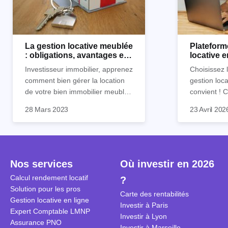
La gestion locative meublée
Plateform
: obligations, avantages et
locative 
inconvénients
Horiz.io ?
Investisseur immobilier, apprenez
Choisissez 
comment bien gérer la location
gestion loca
de votre bien immobilier meublé !
convient !
Découvrez quelles sont vos
parfaitement
28 Mars 2023
23 Avril 202
obligations en tant que
découvrez l
propriétaire, quels avantages et
locative d’Ho
inconvénients présente ce type
de location.
Nos services
Où investir en 2026
Calcul rendement locatif
?
Solution pour les pros
Carte des rentabilités
Gestion locative en ligne
Investir à Paris
Expert Comptable LMNP
Investir à Lyon
Assurance PNO
Investir à Marseille