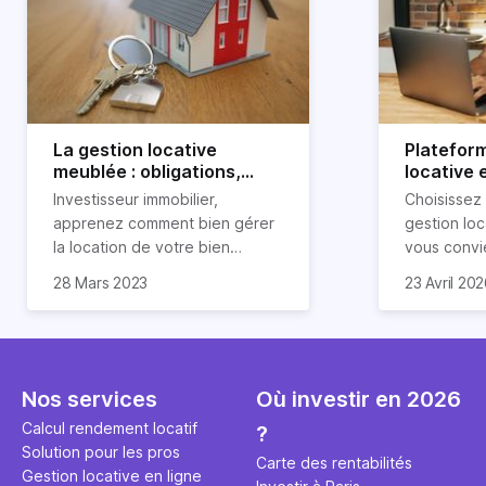
La gestion locative
Platefor
meublée : obligations,
locative 
avantages et
pourquoi 
Investisseur immobilier,
Choisissez
inconvénients
apprenez comment bien gérer
gestion loc
la location de votre bien
vous convi
immobilier meublé ! Découvrez
parfaitemen
28 Mars 2023
23 Avril 20
quelles sont vos obligations en
découvrez l
tant que propriétaire, quels
locative d’H
avantages et inconvénients
présente ce type de location.
Nos services
Où investir en 2026
Calcul rendement locatif
?
Solution pour les pros
Carte des rentabilités
Gestion locative en ligne