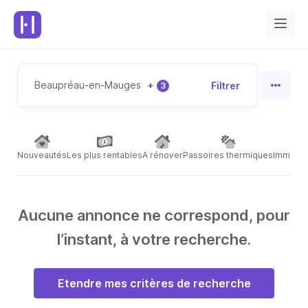
Beaupréau-en-Mauges
+
Filtrer
3
Nouveautés
Les plus rentables
A rénover
Passoires thermiques
Immeubl
Aucune annonce ne correspond, pour
l’instant, à votre recherche.
Etendre mes critères de recherche