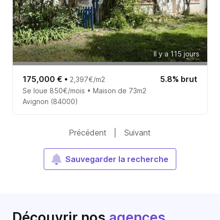
Il y a 115 jours
175,000 €
•
5.8% brut
2,397€/m2
Se loue 850€/mois • Maison de 73m2
Avignon (84000)
Précédent
|
Suivant
Sauvegarder la recherche
Découvrir nos
agences