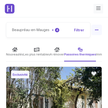
Beaupréau-en-Mauges
+
Filtrer
4
Nouveautés
Les plus rentables
A rénover
Passoires thermiques
Immeubl
Exclusivité