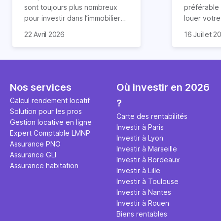
révélée
sont toujours plus nombreux
préférable
pour investir dans l’immobilier
louer votr
neuf. En effet, il existe de
principale ?
Souvent, o
22 Avril 2026
16 Juillet 2
nombreux avantages à choisir
expert en 
affirmation
ce type de bien. Nous vous
une décisi
comme "loue
expliquons tout dans cet
règle simpl
l'argent par
article.
peut vous 
faut invest
seulement 
principale 
Nos services
Où investir en 2026
éviter des
avenir". Ce
Calcul rendement locatif
?
Cette vidé
est bien p
Solution pour les pros
ce secret 
études et s
Carte des rentabilités
Gestion locative en ligne
transforme
financière
Investir à Paris
Expert Comptable LMNP
traditionne
mener à de
Investir à Lyon
Assurance PNO
question.
sans jamais
Investir à Marseille
Assurance GLI
points de 
Investir à Bordeaux
Assurance habitation
propose un
Investir à Lille
et accessib
Investir à Toulouse
Investir à Nantes
Investir à Rouen
Biens rentables