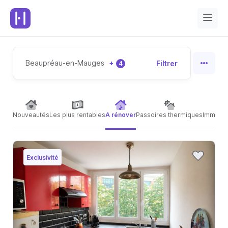
Beaupréau-en-Mauges
+
Filtrer
4
Nouveautés
Les plus rentables
A rénover
Passoires thermiques
Immeubl
Exclusivité