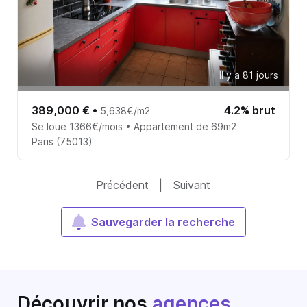
Il y a 81 jours
389,000 €
•
4.2% brut
5,638€/m2
Se loue 1366€/mois • Appartement de 69m2
Paris (75013)
Précédent
|
Suivant
Sauvegarder la recherche
Découvrir nos
agences