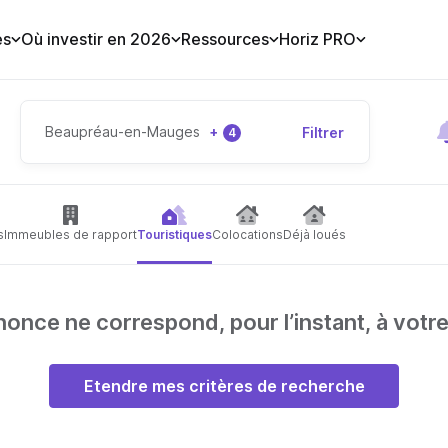
es
Où investir en 2026
Ressources
Horiz PRO
Beaupréau-en-Mauges
+
Filtrer
4
s
Immeubles de rapport
Touristiques
Colocations
Déjà loués
nce ne correspond, pour l’instant, à votr
Etendre mes critères de recherche