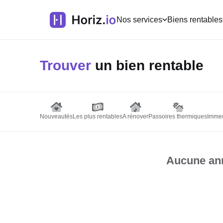
Nos services
Biens rentables
Trouver
un bien rentable
Nouveautés
Les plus rentables
A rénover
Passoires thermiques
Immeu
Aucune ann