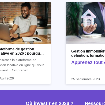
ateforme de gestion
Gestion immobilièr
cative en 2026 : pourquoi
définition, formati
riz.io ?
et logiciel
isissez la plateforme de
Apprenez tout c
tion locative en ligne qui vous
!
nvient ! Comprenez
faitement son utilité et
Avril 2026
25 Septembre 2023
ouvrez les outils de gestion
ative d’Horiz.io.
Où investir en 2026 ?
Ressour