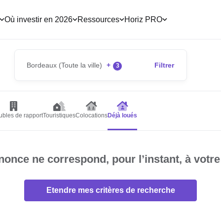
Où investir en 2026
Ressources
Horiz PRO
Bordeaux (Toute la ville)
+
Filtrer
3
bles de rapport
Touristiques
Colocations
Déjà loués
once ne correspond, pour l’instant, à votre
Etendre mes critères de recherche