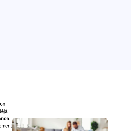
ion
déjà
ance
.
sement