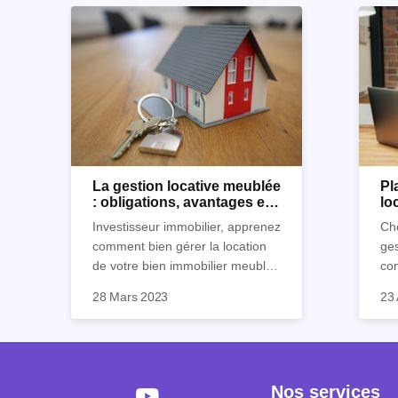
La gestion locative meublée
Pl
: obligations, avantages et
lo
inconvénients
Ho
Investisseur immobilier, apprenez
Cho
comment bien gérer la location
ges
de votre bien immobilier meublé !
co
Découvrez quelles sont vos
par
28 Mars 2023
23 
obligations en tant que
déc
propriétaire, quels avantages et
loc
inconvénients présente ce type
de location.
Nos services