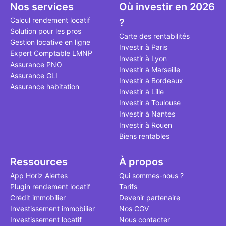
seulement 
principale 
Nos services
Où investir en 2026
éviter des 
avenir". Ce
Calcul rendement locatif
?
Cette vidéo
est bien pl
Solution pour les pros
secret méc
études et s
Carte des rentabilités
Gestion locative en ligne
l'approche 
financière
Investir à Paris
Expert Comptable LMNP
cette quest
mener à des
Investir à Lyon
Assurance PNO
sans jamais
Investir à Marseille
Assurance GLI
points de v
Investir à Bordeaux
Assurance habitation
propose un
Investir à Lille
accessible 
Investir à Toulouse
Investir à Nantes
Investir à Rouen
Biens rentables
Ressources
À propos
App Horiz Alertes
Qui sommes-nous ?
Plugin rendement locatif
Tarifs
Crédit immobilier
Devenir partenaire
Investissement immobilier
Nos CGV
Investissement locatif
Nous contacter