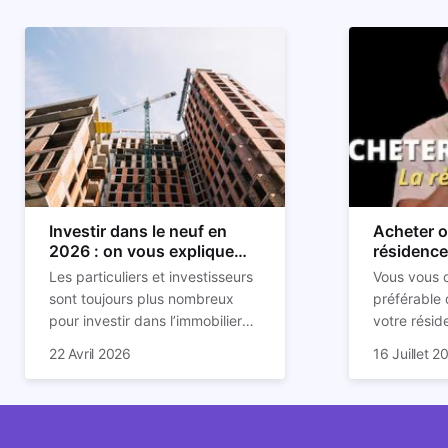
Investir dans le neuf en
Acheter o
2026 : on vous explique
résidence 
tout !
règle sim
Les particuliers et investisseurs
Vous vous d
sont toujours plus nombreux
préférable 
pour investir dans l’immobilier
votre résid
neuf. En effet, il existe de
Inutile d'êt
Souvent, o
22 Avril 2026
16 Juillet 2
nombreux avantages à choisir
finance po
affirmation
ce type de bien. Nous vous
décision éc
comme "loue
expliquons tout dans cet article.
simple, la 
l'argent par
vous aider 
faut invest